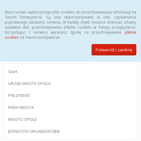
Menu
Nasz serwis wykorzystuje pliki cookies do przechowywania informacji na
Twoim komputerze. Są one wykorzystywane w celu zapewnienia
poprawnego działania serwisu. W każdej chwili możesz dokonać zmiany
ustawień dot. przechowywania plików cookies w Twojej przeglądarce.
Korzystając z serwisu wyrażasz zgodę na przechowywanie
plików
BIULETYN INFORMACJI PUBLICZNEJ
cookies
na Twoim komputerze.
Urzędu Miasta Opola
Potwierdź i zamknij
Start
URZĄD MIASTA OPOLA
PREZYDENT
RADA MIASTA
MIASTO OPOLE
JEDNOSTKI ORGANIZACYJNE