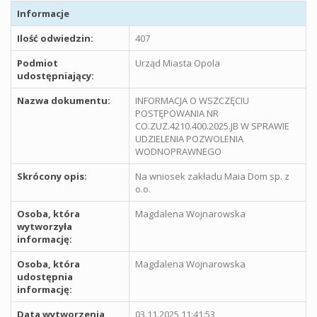
Informacje
Ilość odwiedzin:
407
Podmiot
Urząd Miasta Opola
udostępniający:
Nazwa dokumentu:
INFORMACJA O WSZCZĘCIU
POSTĘPOWANIA NR
CO.ZUZ.4210.400.2025.JB W SPRAWIE
UDZIELENIA POZWOLENIA
WODNOPRAWNEGO
Skrócony opis:
Na wniosek zakładu Maia Dom sp. z
o.o.
Osoba, która
Magdalena Wojnarowska
wytworzyła
informację:
Osoba, która
Magdalena Wojnarowska
udostępnia
informację:
Data wytworzenia
03.11.2025 11:41:53