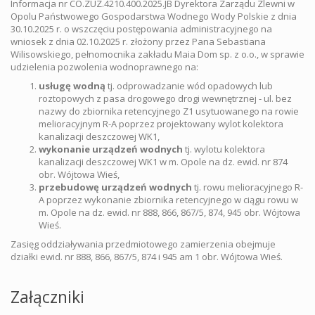
Informacja nr CO.ZUZ.4210.400.2025.JB Dyrektora Zarządu Zlewni w
Opolu Państwowego Gospodarstwa Wodnego Wody Polskie z dnia
30.10.2025 r. o wszczęciu postępowania administracyjnego na
wniosek z dnia 02.10.2025 r. złożony przez Pana Sebastiana
Wilisowskiego, pełnomocnika zakładu Maia Dom sp. z o.o., w sprawie
udzielenia pozwolenia wodnoprawnego na:
usługę wodną
tj. odprowadzanie wód opadowych lub
roztopowych z pasa drogowego drogi wewnętrznej - ul. bez
nazwy do zbiornika retencyjnego Z1 usytuowanego na rowie
melioracyjnym R-A poprzez projektowany wylot kolektora
kanalizacji deszczowej WK1,
wykonanie urządzeń wodnych
tj. wylotu kolektora
kanalizacji deszczowej WK1 w m. Opole na dz. ewid. nr 874
obr. Wójtowa Wieś,
przebudowę urządzeń wodnych
tj. rowu melioracyjnego R-
A poprzez wykonanie zbiornika retencyjnego w ciągu rowu w
m. Opole na dz. ewid. nr 888, 866, 867/5, 874, 945 obr. Wójtowa
Wieś.
Zasięg oddziaływania przedmiotowego zamierzenia obejmuje
działki ewid. nr 888, 866, 867/5, 874 i 945 am 1 obr. Wójtowa Wieś.
Załączniki