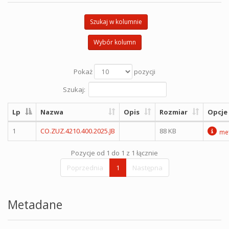
Szukaj w kolumnie
Wybór kolumn
Pokaż
pozycji
Szukaj:
Lp
Nazwa
Opis
Rozmiar
Opcje
1
CO.ZUZ.4210.400.2025.JB
88 KB
me
Pozycje od 1 do 1 z 1 łącznie
Poprzednia
1
Następna
Metadane