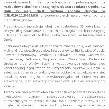
uwarunkowaniach dla przedsięwzięcia polegającego na
rozbudowie sieci kanalizacyjnej w obszarze miasta Opole,
iż
w
dniu 27 maja 2024r. wydana została decyzja nr
OŚR.6220.20.2024.MCH
o środowiskowych uwarunkowaniach dla
przedsięwzięcia jw.
Przedmiotowa inwestycja obejmuje rozbudowę 35 odcinków (o
różnych długościach oraz średnicach przekrojów) sieci kanalizacyjnej
o łącznej długości ok. 6,08 km, zlokalizowanych na terenie miasta
Opola.
Rozbudowa obejmie działki w obszarze miasta Opola, w dzielnicach:
Malina, Grotowice, Groszowice, Szczepanowice, Bierkowice, Wrzoski,
Sławice, Czarnowąsy, Wróblin, Gosławice, Kolonia Gosławicka,
Chmielowice, Żerkowice, Wójtowa Wieś, Nowa Wieś Królewska,
Grudzice oraz Winów. Ścieki z wybudowanych odcinków sieci
kanalizacyjnej będą trafiać do Oczyszczalni Ścieków w Opolu. W
zależności od miejsca wykonywania odcinków, projektowana sieć
kanalizacji sanitarnej zostanie wykonana jako sieć ciśnieniowa, sieć
grawitacyjna, sieć grawitacyjno-ciśnieniowa lub sieć grawitacyjno-
tłoczna.
Tereny realizacji przedmiotowego przedsięwzięcia w części objęte są
miejscowymi planami zagospodarowania przestrzennego
obowiązującymi na terenie miasta Opola. Pozostałe tereny nie są
objęte ustaleniami miejscowych planów zagospodarowania