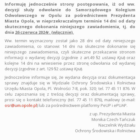
Informuję jednocześnie strony postępowania, iż od ww.
decyzji służy odwołanie do Samorządowego Kolegium
Odwoławczego w Opolu za pośrednictwem Prezydenta
Miasta Opola, w nieprzekraczalnym terminie 14 dni od daty
skutecznego dokonania niniejszego zawiadomienia, tj. do
dnia
26 czerwca 2024r. (włącznie).
Ww. termin wyznaczony został jako 28 dni od daty niniejszego
zawiadomienia, co stanowi: 14 dni na skuteczne dokonanie się
niniejszego zawiadomienia, czyli skuteczne przekazanie stronom
informacji o wydanej decyzji (zgodnie z art.49 §2
ustawą Kpa
) oraz
kolejne 14 dni na wniesienie przez stronę odwołania od wydanej
decyzji (zgodnie z art. 129 §2
ustawą Kpa
).
Jednocześnie informuje się, że wydana decyzja oraz dokumentacja
sprawy znajduje się w Wydziale Ochrony Środowiska i Rolnictwa
Urzędu Miasta Opola, Pl. Wolności 7-8, pok. 320; tel. 77 45 11 876. W
celu zapoznania się z treścią decyzji oraz dokumentacją sprawy,
prosi się o kontakt telefoniczny (tel. 77 45 11 876), mailowy (e-mail:
osr@um.opole.pl
) lub za pośrednictwem platformy PeUP i ePUAP.
z up. Prezydenta Miasta
Monika Czech-Tańczuk
Naczelnik Wydziału
Ochrony Środowiska i Rolnictwa