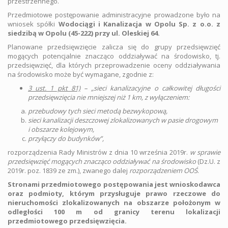
przestrzennego.
Przedmiotowe postępowanie administracyjne prowadzone było na
wniosek spółki
Wodociągi i Kanalizacja w Opolu Sp. z o.o. z
siedzibą w Opolu (45-222) przy ul. Oleskiej 64.
Planowane przedsięwzięcie zalicza się do grupy przedsięwzięć
mogących potencjalnie znacząco oddziaływać na środowisko, tj.
przedsięwzięć, dla których przeprowadzenie oceny oddziaływania
na środowisko może być wymagane, zgodnie z:
3 ust. 1 pkt 81)
– „sieci kanalizacyjne o całkowitej długości
przedsięwzięcia nie mniejszej niż 1 km, z wyłączeniem:
przebudowy tych sieci metodą bezwykopową,
sieci kanalizacji deszczowej zlokalizowanych w pasie drogowym
i obszarze kolejowym,
przyłączy do budynków”
,
rozporządzenia Rady Ministrów z dnia 10 września 2019r.
w sprawie
przedsięwzięć mogących znacząco oddziaływać na środowisko
(Dz.U. z
2019r. poz. 1839 ze zm.), zwanego dalej
rozporządzeniem OOŚ
.
Stronami przedmiotowego postępowania jest wnioskodawca
oraz podmioty, którym przysługuje prawo rzeczowe do
nieruchomości zlokalizowanych na obszarze położonym w
odległości 100 m od granicy terenu lokalizacji
przedmiotowego przedsięwzięcia.