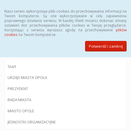
Menu
Nasz serwis wykorzystuje pliki cookies do przechowywania informacji na
Twoim komputerze. Są one wykorzystywane w celu zapewnienia
poprawnego działania serwisu. W każdej chwili możesz dokonać zmiany
ustawień dot. przechowywania plików cookies w Twojej przeglądarce.
Korzystając z serwisu wyrażasz zgodę na przechowywanie
plików
BIULETYN INFORMACJI PUBLICZNEJ
cookies
na Twoim komputerze.
Urzędu Miasta Opola
Potwierdź i zamknij
Start
URZĄD MIASTA OPOLA
PREZYDENT
RADA MIASTA
MIASTO OPOLE
JEDNOSTKI ORGANIZACYJNE