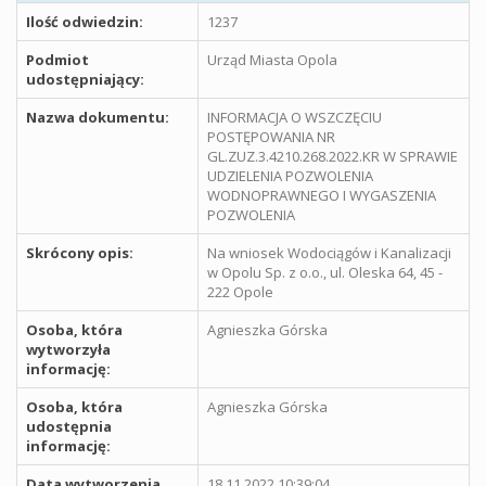
Ilość odwiedzin:
1237
Podmiot
Urząd Miasta Opola
udostępniający:
Nazwa dokumentu:
INFORMACJA O WSZCZĘCIU
POSTĘPOWANIA NR
GL.ZUZ.3.4210.268.2022.KR W SPRAWIE
UDZIELENIA POZWOLENIA
WODNOPRAWNEGO I WYGASZENIA
POZWOLENIA
Skrócony opis:
Na wniosek Wodociągów i Kanalizacji
w Opolu Sp. z o.o., ul. Oleska 64, 45 -
222 Opole
Osoba, która
Agnieszka Górska
wytworzyła
informację:
Osoba, która
Agnieszka Górska
udostępnia
informację:
Data wytworzenia
18.11.2022 10:39:04