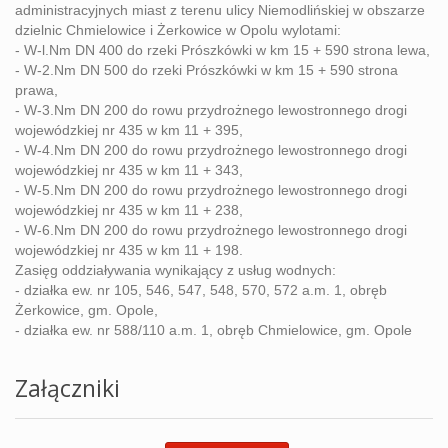
administracyjnych
miast
z
terenu
ulicy
Niemodlińskiej
w
obszarze
dzielnic
Chmielowice
i
Żerkowice
w
Opolu
wylotami:
-
W-l.Nm
DN
400
do
rzeki
Prószkówki
w
km
15
+
590
strona
lewa,
-
W-2.Nm
DN
500
do
rzeki
Prószkówki
w
km
15
+
590
strona
prawa,
-
W-3.Nm
DN
200
do
rowu
przydrożnego
lewostronnego
drogi
wojewódzkiej
nr
435
w
km
11
+
395,
-
W-4.Nm
DN
200
do
rowu
przydrożnego
lewostronnego
drogi
wojewódzkiej
nr
435
w
km
11
+
343,
-
W-5.Nm
DN
200
do
rowu
przydrożnego
lewostronnego
drogi
wojewódzkiej
nr
435
w
km
11
+
238,
-
W-6.Nm
DN
200
do
rowu
przydrożnego
lewostronnego
drogi
wojewódzkiej
nr
435
w
km
11
+
198.
Zasięg
oddziaływania
wynikający
z
usług
wodnych:
-
działka
ew.
nr
105,
546,
547,
548,
570,
572
a.m.
1,
obręb
Żerkowice,
gm.
Opole,
-
działka
ew.
nr
588/110
a.m.
1,
obręb
Chmielowice,
gm.
Opole
Załączniki