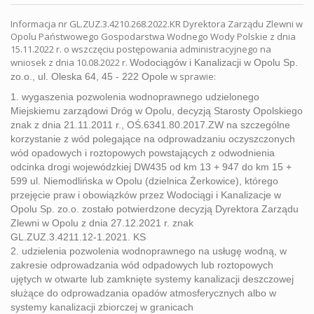
Informacja nr GL.ZUZ.3.4210.268.2022.KR Dyrektora Zarządu Zlewni w
Opolu Państwowego Gospodarstwa Wodnego Wody Polskie z dnia
15.11.2022 r. o wszczęciu postępowania administracyjnego na
wniosek z dnia 10.08.2022 r.
Wodociągów
i
Kanalizacji
w
Opolu
Sp.
w sprawie:
zo.o.,
ul.
Oleska
64,
45
-
222
Opole
1. wygaszenia
pozwolenia
wodnoprawnego
udzielonego
Miejskiemu
zarządowi
Dróg
w
Opolu,
decyzją
Starosty
Opolskiego
znak
z
dnia
21.11.2011
r.,
OŚ.6341.80.2017.ZW
na
szczególne
korzystanie
z
wód
polegające
na
odprowadzaniu
oczyszczonych
wód
opadowych
i
roztopowych
powstających
z
odwod
nienia
odcinka
drogi
wojewódzkiej
DW435
od
km
13
+
947
do
km
15
+
599
ul.
Niemodlińska
w
Opolu
(dzielnica
Żerkowice),
którego
przejęcie
praw
i
obowiązków
przez
Wodociągi
i
Kanalizacje
w
Opolu
Sp.
zo.o.
zostało
potwierdzone
decyzją
Dyrektora
Zarządu
Zlewni
w
Opolu
z
dnia
27.12.2021
r.
znak
GL.ZUZ.3.4211.
12-1.2021.
KS
2.
udzielenia
pozwolenia
wodnoprawnego
na
usługę
wodną,
w
zakresie
odprowadzania
wód
odpadowych
lub
roztopowych
ujętych
w
otwarte
lub
zamknięte
systemy
kanalizacji
deszczowej
służące
do
odprowadzania
opadów
atmosferycznych
albo
w
systemy
kanalizacji
zbiorczej
w
granicach