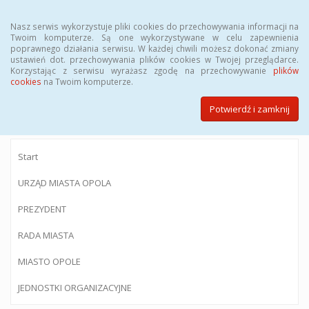
Menu
Nasz serwis wykorzystuje pliki cookies do przechowywania informacji na
Twoim komputerze. Są one wykorzystywane w celu zapewnienia
poprawnego działania serwisu. W każdej chwili możesz dokonać zmiany
ustawień dot. przechowywania plików cookies w Twojej przeglądarce.
Korzystając z serwisu wyrażasz zgodę na przechowywanie
plików
BIULETYN INFORMACJI PUBLICZNEJ
cookies
na Twoim komputerze.
Urzędu Miasta Opola
Potwierdź i zamknij
Start
URZĄD MIASTA OPOLA
PREZYDENT
RADA MIASTA
MIASTO OPOLE
JEDNOSTKI ORGANIZACYJNE