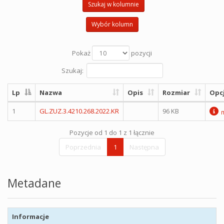
Szukaj w kolumnie
Wybór kolumn
Pokaż
pozycji
Szukaj:
Lp
Nazwa
Opis
Rozmiar
Opc
1
GL.ZUZ.3.4210.268.2022.KR
96 KB
Pozycje od 1 do 1 z 1 łącznie
Poprzednia
1
Następna
Metadane
Informacje