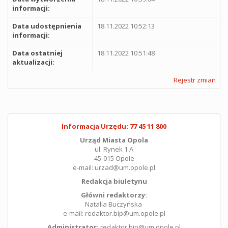
informacji:
Data udostępnienia
18.11.2022 10:52:13
informacji:
Data ostatniej
18.11.2022 10:51:48
aktualizacji:
Rejestr zmian
Informacja Urzędu: 77 45 11 800
Urząd Miasta Opola
ul. Rynek 1 A
45-015 Opole
e-mail: urzad@um.opole.pl
Redakcja biuletynu
Główni redaktorzy:
Natalia Buczyńska
e-mail: redaktor.bip@um.opole.pl
Administrator:
redaktor.bip@um.opole.pl