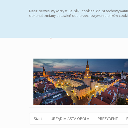
Statystyki
Instrukcja
Rejestr zmian
Archiw
Nasz serwis wykorzystuje pliki cookies do przechowywani
dokonać zmiany ustawień dot. przechowywania plików cooki
Start
URZĄD MIASTA OPOLA
PREZYDENT