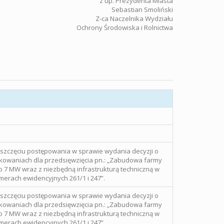
. Prezydenta Miasta
Sebastian Smoliński
Z-ca Naczelnika Wydziału
Ochrony Środowiska i Rolnictwa
szczęciu postępowania w sprawie wydania decyzji o
owaniach dla przedsięwzięcia pn.: „Zabudowa farmy
o 7 MW wraz z niezbędną infrastrukturą techniczną w
merach ewidencyjnych 261/1 i 247”.
szczęciu postępowania w sprawie wydania decyzji o
owaniach dla przedsięwzięcia pn.: „Zabudowa farmy
o 7 MW wraz z niezbędną infrastrukturą techniczną w
merach ewidencyjnych 261/1 i 247”.