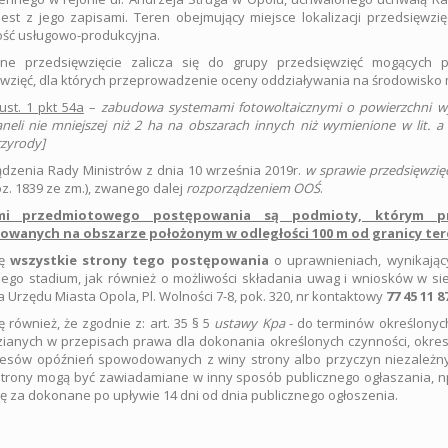
est z jego zapisami. Teren obejmujący miejsce lokalizacji przedsięw
ość usługowo-produkcyjna.
ne przedsięwzięcie zalicza się do grupy przedsięwzięć mogących po
wzięć, dla których przeprowadzenie oceny oddziaływania na środowisko
ust. 1 pkt 54a
–
zabudowa systemami fotowoltaicznymi o powierzchni w
neli nie mniejszej niż 2 ha na obszarach innych niż wymienione w lit. a
zyrody]
dzenia Rady Ministrów z dnia 10 września 2019r.
w sprawie przedsięwzi
oz. 1839 ze zm.), zwanego dalej
rozporządzeniem OOŚ
.
mi przedmiotowego postępowania są podmioty, którym pr
zowanych na obszarze położonym w odległości 100 m od granicy ter
ję
wszystkie strony tego postępowania
o uprawnieniach, wynikając
ego stadium, jak również o możliwości składania uwag i wniosków w sied
a Urzędu Miasta Opola, Pl. Wolności 7-8, pok. 320, nr kontaktowy
77 45 11 8
ę również, że zgodnie z: art. 35 § 5
ustawy Kpa
- do terminów określonych
ianych w przepisach prawa dla dokonania określonych czynności, okre
resów opóźnień spowodowanych z winy strony albo przyczyn niezależny
trony mogą być zawiadamiane w inny sposób publicznego ogłaszania, n
ę za dokonane po upływie 14 dni od dnia publicznego ogłoszenia.