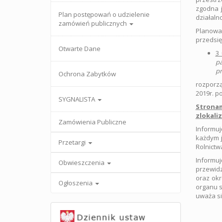
zgodna j
Plan postępowań o udzielenie
działaln
zamówień publicznych
Planowa
przedsię
Otwarte Dane
3 
pa
pr
Ochrona Zabytków
rozporzą
2019r. p
SYGNALISTA
Strona
zlokali
Zamówienia Publiczne
Informu
każdym j
Przetargi
Rolnictw
Informuj
Obwieszczenia
przewidz
oraz ok
Ogłoszenia
organu s
uważa si