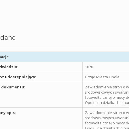
z up
dane
acje
odwiedzin:
1070
t udostępniający:
Urząd Miasta Opola
 dokumentu:
Zawiadomienie stron o w
środowiskowych uwarunk
fotowoltaicznej o mocy d
Opolu, na działkach o nu
ny opis:
Zawiadomienie stron o w
środowiskowych uwarunk
fotowoltaicznej o mocy d
Opolu, na działkach o nu