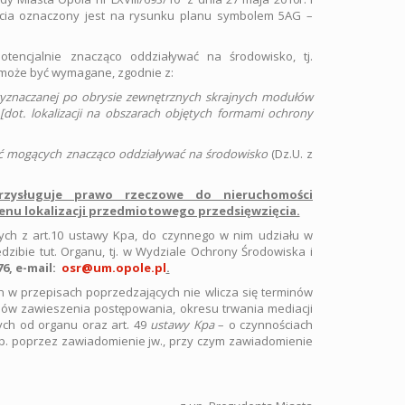
zięcia oznaczony jest na rysunku planu symbolem 5AG –
tencjalnie znacząco oddziaływać na środowisko, tj.
 może być wymagane, zgodnie z:
yznaczanej po obrysie zewnętrznych skrajnych modułów
 [dot. lokalizacji na obszarach objętych formami ochrony
ęć mogących znacząco oddziaływać na środowisko
(Dz.U. z
zysługuje prawo rzeczowe do nieruchomości
enu lokalizacji przedmiotowego przedsięwzięcia.
ych z art.10 ustawy Kpa, do czynnego w nim udziału w
zibie tut. Organu, tj. w Wydziale Ochrony Środowiska i
76, e-mail:
osr@um.opole.pl
.
 w przepisach poprzedzających nie wlicza się terminów
sów zawieszenia postępowania, okresu trwania mediacji
ch od organu oraz art. 49
ustawy Kpa
– o czynnościach
p. poprzez zawiadomienie jw., przy czym zawiadomienie