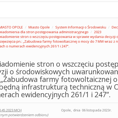
MIASTO OPOLE
Miasto Opole
System Informacji o Środowisku
Dec
iadomienia dla stron postępowania administracyjnego
2023
iadomienie stron o wszczęciu postępowania w sprawie wydania decyzji
ięwzięcia pn.: „Zabudowa farmy fotowoltaicznej o mocy do 7 MW wraz z n
ach o numerach ewidencyjnych 261/1 i 247”.
iadomienie stron o wszczęciu postę
zji o środowiskowych uwarunkowani
: „Zabudowa farmy fotowoltaicznej 
będną infrastrukturą techniczną w O
rach ewidencyjnych 261/1 i 247”.
0.45.2023.MCH
Opole, dnia 06 listopada 2023r.
tnym potwierdzeniem odbioru)