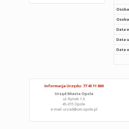
Osoba,
Osoba,
Data w
Data u
Data o
Informacja Urzędu: 77 45 11 800
Urząd Miasta Opola
ul. Rynek 1 A
45-015 Opole
e-mail: urzad@um.opole.pl