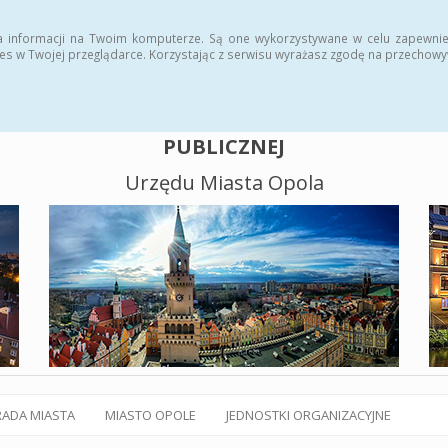
alny BIP
Polityka plików cookies
a informacji na Twoim komputerze. Są one wykorzystywane w celu zapewnie
es w Twojej przeglądarce. Korzystając z serwisu wyrażasz zgodę na przechow
BIULETYN INFORMACJI
PUBLICZNEJ
Urzędu Miasta Opola
RADA MIASTA
MIASTO OPOLE
JEDNOSTKI ORGANIZACYJNE