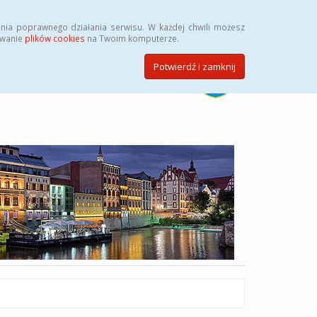
Szukaj
nia poprawnego działania serwisu. W każdej chwili możesz
ywanie
plików cookies
na Twoim komputerze.
Potwierdź i zamknij