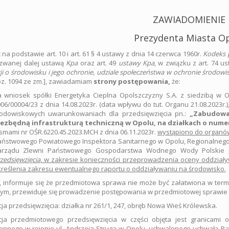
ZAWIADOMIENIE
Prezydenta Miasta O
 na podstawie art. 10 i art. 61 § 4 ustawy z dnia 14 czerwca 1960r.
Kodeks 
 zwanej dalej ustawą
Kpa
oraz art. 49
ustawy Kpa
, w związku z art. 74 u
ji o środowisku i jego ochronie, udziale społeczeństwa w ochronie środow
oz. 1094 ze zm.], zawiadamiam
strony postępowania,
że:
 wniosek spółki Energetyka Cieplna Opolszczyzny S.A. z siedzibą w Op
06/00004/23 z dnia 14.08.2023r. (data wpływu do tut. Organu 21.08.2023r
rodowiskowych uwarunkowaniach dla przedsięwzięcia pn.:
„Zabudowa
iezbędną infrastrukturą techniczną w Opolu, na działkach o numera
smami nr OŚR.6220.45.2023.MCH z dnia 06.11.2023r.
wystąpiono do organów
ństwowego Powiatowego Inspektora Sanitarnego w Opolu, Regionalnego
arządu Zlewni Państwowego Gospodarstwa Wodnego Wody Polskie
zedsięwzięcia
, w zakresie konieczności przeprowadzenia oceny oddział
reślenia zakresu ewentualnego raportu o oddziaływaniu na środowisko.
 informuje się że przedmiotowa sprawa nie może być załatwiona w termi
m, przewiduje się prowadzenie postępowania w przedmiotowej sprawie 
cja przedsięwzięcia: działka nr 261/1, 247, obręb Nowa Wieś Królewska.
acja przedmiotowego przedsięwzięcia w części objęta jest granicam
ennego w rejonie ul. Andrzeja Struga w Opolu, uchwalonego uchwałą Rady