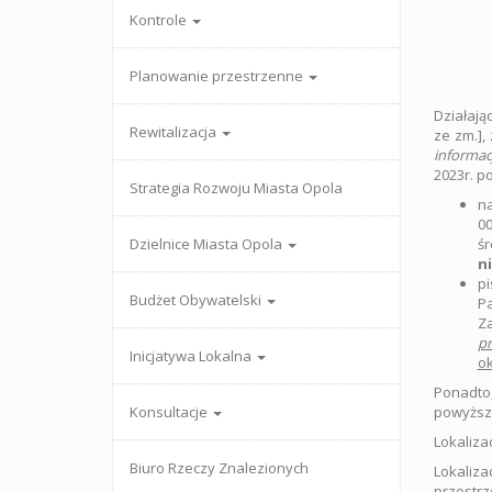
Kontrole
Planowanie przestrzenne
Działając
Rewitalizacja
ze zm.],
informac
2023r. p
Strategia Rozwoju Miasta Opola
na
00
Dzielnice Miasta Opola
ś
n
pi
Budżet Obywatelski
Pa
Z
pr
Inicjatywa Lokalna
ok
Ponadto,
Konsultacje
powyższy
Lokaliza
Biuro Rzeczy Znalezionych
Lokaliz
przestrz