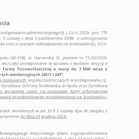
pola
postępowania administracyjnego
[t. j. Dz.U. 2023r. poz. 775
st. 3 ustawy z dnia 3 października 2008r.
o udostępnianiu
iska oraz o ocenach oddziaływania na środowisko
[t.j. Dz.U.
olu [45-118], ul. Harcerska 15, pismem nr TS/02/2320-
.), wszczęto postępowanie w sprawie o wydanie decyzji o
 farmy fotowoltaicznej o mocy do 7 MW wraz z
ch ewidencyjnych 261/1 i 247”;
 opiniujących,
współuczestniczących w postępowaniu, tj.:
 Dyrektora Ochrony Środowiska w Opolu oraz Dyrektora
o wyrażenie opinii, na podstawie
Karty informacyjnej
ywania przedmiotowego przedsięwzięcia na środowisko i
nach określonych w art. 35 § 3
ustawy Kpa
. W związku z
w terminie
do dnia 29 grudnia 2023r.
i obowiązującego miejscowego planu zagospodarowania
 Miasta Opola nr LXVIII/693/10 z dnia 27 maja 2010r. i