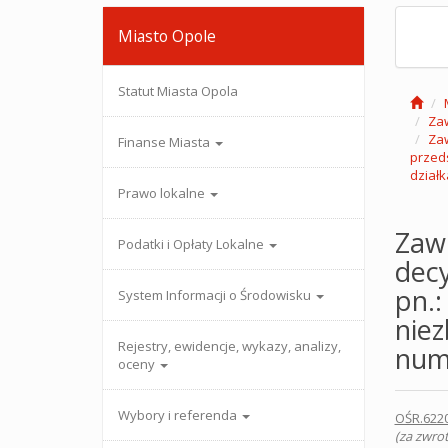
Miasto Opole
Statut Miasta Opola
Zaw
Zaw
Finanse Miasta
przeds
działk
Prawo lokalne
Zaw
Podatki i Opłaty Lokalne
decy
pn.
System Informacji o Środowisku
niez
Rejestry, ewidencje, wykazy, analizy,
nume
oceny
Wybory i referenda
OŚR.622
(za zwro