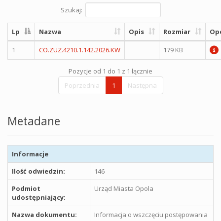
Szukaj:
Lp
Nazwa
Opis
Rozmiar
Op
1
CO.ZUZ.4210.1.142.2026.KW
179 KB
Pozycje od 1 do 1 z 1 łącznie
Poprzednia
1
Następna
Metadane
Informacje
Ilość odwiedzin:
146
Podmiot
Urząd Miasta Opola
udostępniający:
Nazwa dokumentu:
Informacja o wszczęciu postępowania