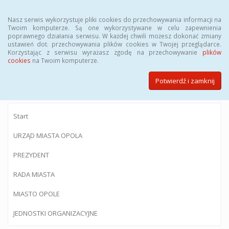
Menu
Nasz serwis wykorzystuje pliki cookies do przechowywania informacji na
Twoim komputerze. Są one wykorzystywane w celu zapewnienia
poprawnego działania serwisu. W każdej chwili możesz dokonać zmiany
ustawień dot. przechowywania plików cookies w Twojej przeglądarce.
Korzystając z serwisu wyrażasz zgodę na przechowywanie
plików
BIULETYN INFORMACJI PUBLICZNEJ
cookies
na Twoim komputerze.
Urzędu Miasta Opola
Potwierdź i zamknij
Start
URZĄD MIASTA OPOLA
PREZYDENT
RADA MIASTA
MIASTO OPOLE
JEDNOSTKI ORGANIZACYJNE