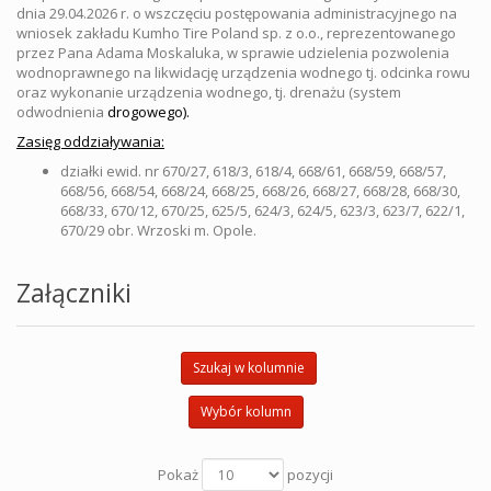
dnia 29.04.2026 r. o wszczęciu postępowania administracyjnego na
wniosek zakładu Kumho Tire Poland sp. z o.o., reprezentowanego
przez Pana Adama Moskaluka, w sprawie udzielenia pozwolenia
wodnoprawnego na likwidację urządzenia wodnego tj. odcinka rowu
oraz wykonanie urządzenia wodnego, tj. drenażu (system
odwodnienia
drogowego).
Zasięg oddziaływania:
działki ewid. nr 670/27, 618/3, 618/4, 668/61, 668/59, 668/57,
668/56, 668/54, 668/24, 668/25, 668/26, 668/27, 668/28, 668/30,
668/33, 670/12, 670/25, 625/5, 624/3, 624/5, 623/3, 623/7, 622/1,
670/29 obr. Wrzoski m. Opole.
Załączniki
Szukaj w kolumnie
Wybór kolumn
Pokaż
pozycji