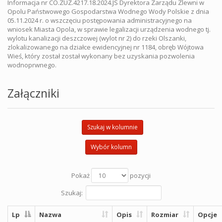
Informacja nr CO.ZUZ.4217.18.2024.JS Dyrektora Zarządu Zlewni w
Opolu Państwowego Gospodarstwa Wodnego Wody Polskie z dnia
05.11.2024 r. o wszczęciu postępowania administracyjnego na
wniosek Miasta Opola, w sprawie legalizacji urządzenia wodnego tj.
wylotu kanalizacji deszczowej (wylot nr 2) do rzeki Olszanki,
zlokalizowanego na działce ewidencyjnej nr 1184, obręb Wójtowa
Wieś, który został został wykonany bez uzyskania pozwolenia
wodnoprwnego.
Załączniki
Szukaj w kolumnie
Wybór kolumn
Pokaż
pozycji
Szukaj:
Lp
Nazwa
Opis
Rozmiar
Opcje