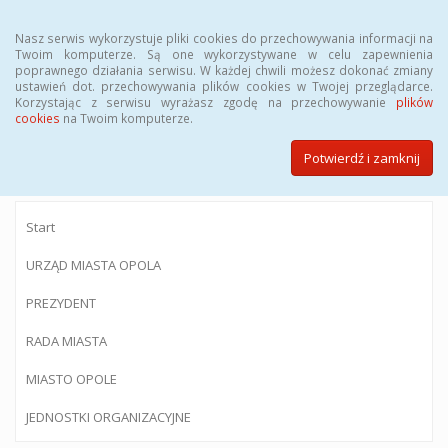
Menu
Nasz serwis wykorzystuje pliki cookies do przechowywania informacji na
Twoim komputerze. Są one wykorzystywane w celu zapewnienia
poprawnego działania serwisu. W każdej chwili możesz dokonać zmiany
ustawień dot. przechowywania plików cookies w Twojej przeglądarce.
Korzystając z serwisu wyrażasz zgodę na przechowywanie
plików
BIULETYN INFORMACJI PUBLICZNEJ
cookies
na Twoim komputerze.
Urzędu Miasta Opola
Potwierdź i zamknij
Start
URZĄD MIASTA OPOLA
PREZYDENT
RADA MIASTA
MIASTO OPOLE
JEDNOSTKI ORGANIZACYJNE