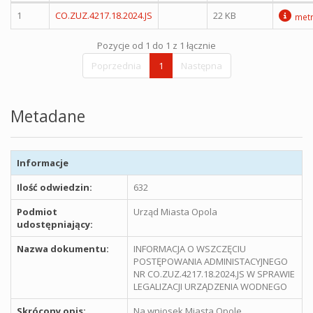
1
CO.ZUZ.4217.18.2024.JS
22 KB
metr
Pozycje od 1 do 1 z 1 łącznie
Poprzednia
1
Następna
Metadane
Informacje
Ilość odwiedzin:
632
Podmiot
Urząd Miasta Opola
udostępniający:
Nazwa dokumentu:
INFORMACJA O WSZCZĘCIU
POSTĘPOWANIA ADMINISTACYJNEGO
NR CO.ZUZ.4217.18.2024.JS W SPRAWIE
LEGALIZACJI URZĄDZENIA WODNEGO
Skrócony opis:
Na wniosek Miasta Opole