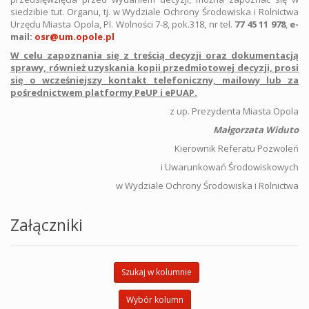
siedzibie tut. Organu, tj. w Wydziale Ochrony Środowiska i Rolnictwa
Urzędu Miasta Opola, Pl. Wolności 7-8, pok.318, nr tel.
77 45 11 978
,
e-
mail:
osr@um.opole.pl
W celu zapoznania się z treścią decyzji oraz dokumentacją
sprawy, również uzyskania kopii przedmiotowej decyzji, prosi
się o wcześniejszy kontakt telefoniczny, mailowy lub za
pośrednictwem platformy PeUP i ePUAP.
z up. Prezydenta Miasta Opola
Małgorzata Widuto
Kierownik Referatu Pozwoleń
i Uwarunkowań Środowiskowych
w Wydziale Ochrony Środowiska i Rolnictwa
Załączniki
Szukaj w kolumnie
Wybór kolumn