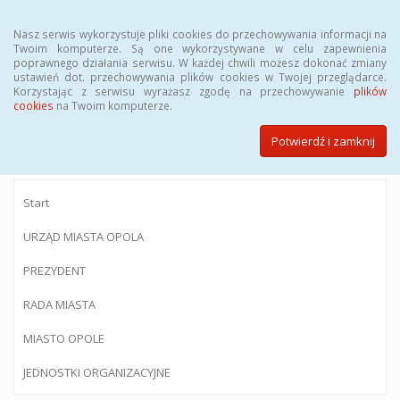
Menu
Nasz serwis wykorzystuje pliki cookies do przechowywania informacji na
Twoim komputerze. Są one wykorzystywane w celu zapewnienia
poprawnego działania serwisu. W każdej chwili możesz dokonać zmiany
ustawień dot. przechowywania plików cookies w Twojej przeglądarce.
Korzystając z serwisu wyrażasz zgodę na przechowywanie
plików
BIULETYN INFORMACJI PUBLICZNEJ
cookies
na Twoim komputerze.
Urzędu Miasta Opola
Potwierdź i zamknij
Start
URZĄD MIASTA OPOLA
PREZYDENT
RADA MIASTA
MIASTO OPOLE
JEDNOSTKI ORGANIZACYJNE