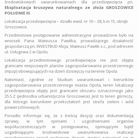
środowiskowych uwarunkowaniach dla przedsięwzięcia pn.
Eksploatacja kruszywa naturalnego ze złoża GROSZOWICE
POŁUDNIE III.
Lokalizacja przedsięwzięcia – działki ewid. nr 10 – 28, k.m.15, obręb
Groszowice.
Przedmiotowe postępowanie administracyjne prowadzone było na
wniosek Pana Mateusza Pawlika, prowadzącego działalność
gospodarczą pn. INVESTBUD Alicja, Mateusz Pawlik s.c., pod adresem
ul. Usługowa 2 w Opolu.
Lokalizacja przedmiotowego przedsięwzięcia nie jest objęta
granicami miejscowych planów zagospodarowania przestrzennego
(mpzp) obowiązujących na dzień dzisiejszy na terenie Opola.
Natomiast, zgodnie ze Studium uwarunkowań i kierunków
zagospodarowania przestrzennego miasta Opola, teren lokalizacji
przedsięwzięcia objęty jest granicami obszaru oznaczonego jako
25.5.Z (jednostka urbanistyczna Groszowice). Jest to teren górniczy,
dla którego kierunkiem przekształceń jest strefa zieleni i wód
powierzchniowych.
Ponadto informuje się, że z treścią decyzji oraz dokumentacją
sprawy, w tym opiniami i uzgodnieniami organów
współuczestniczących w postępowaniu, opiniującymi bądź
uzgadniającymi środowiskowe uwarunkowania realizacji
przedsięwzięcia przed wydaniem decyzji, można zapoznać się w