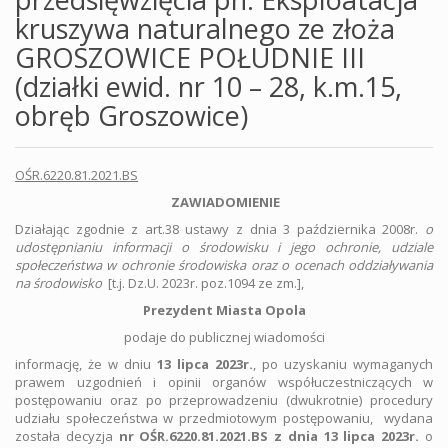
kruszywa naturalnego ze złoża
GROSZOWICE POŁUDNIE III
(działki ewid. nr 10 – 28, k.m.15,
obręb Groszowice)
OŚR.6220.81.2021.BS
ZAWIADOMI­ENIE
Działając zgodnie z art.38 ustawy z dnia 3 października 2008r.
o
udostępnianiu informacji o środowisku i jego ochronie, udziale
społeczeństwa w ochronie środowiska oraz o ocenach oddziaływania
na środowisko
[t.j. Dz.U. 2023r. poz.1094 ze zm.],
Prezydent Miasta Opola
podaje do publicznej wiadomości
informację, że w dniu
13 lipca 2023r.
, po uzyskaniu wymaganych
prawem uzgodnień i opinii organów współuczestniczących w
postępowaniu oraz po przeprowadzeniu (dwukrotnie) procedury
udziału społeczeństwa w przedmiotowym postępowaniu, wydana
została decyzja
nr OŚR.6220.81.2021.BS z dnia 13 lipca 2023r.
o