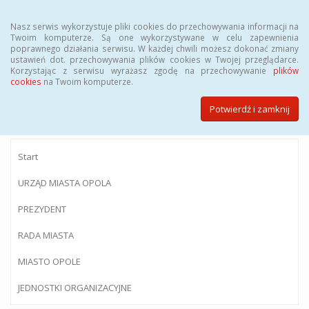
Menu
Nasz serwis wykorzystuje pliki cookies do przechowywania informacji na
Twoim komputerze. Są one wykorzystywane w celu zapewnienia
poprawnego działania serwisu. W każdej chwili możesz dokonać zmiany
ustawień dot. przechowywania plików cookies w Twojej przeglądarce.
Korzystając z serwisu wyrażasz zgodę na przechowywanie
plików
BIULETYN INFORMACJI PUBLICZNEJ
cookies
na Twoim komputerze.
Urzędu Miasta Opola
Potwierdź i zamknij
Start
URZĄD MIASTA OPOLA
PREZYDENT
RADA MIASTA
MIASTO OPOLE
JEDNOSTKI ORGANIZACYJNE