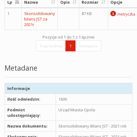
Lp
Nazwa
Opis
Rozmiar
Opcje
1
Skonsolidowany
87 KB
metryczka
bilans JST za
2021r
Pozycje od 1 do 1 z 1 łącznie
Poprzednia
1
Następna
Metadane
Informacje
Ilość odwiedzin:
1600
Podmiot
Urząd Miasta Opola
udostępniający:
Nazwa dokumentu:
Skonsolidowany Bilans JST - 2021 rok
Skrócony opis:
Skonsolidowany Bilans JST - 2021 rok