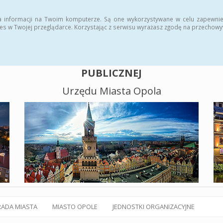
alny BIP
Polityka plików cookies
a informacji na Twoim komputerze. Są one wykorzystywane w celu zapewnie
es w Twojej przeglądarce. Korzystając z serwisu wyrażasz zgodę na przechow
BIULETYN INFORMACJI
PUBLICZNEJ
Urzędu Miasta Opola
RADA MIASTA
MIASTO OPOLE
JEDNOSTKI ORGANIZACYJNE