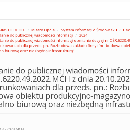
MIASTO OPOLE
Miasto Opole
System Informacji o Środowisku
Dec
anie do publicznej wiadomości informacji
2024
anie do publicznej wiadomości informacji o zmianie decyzji nr OŚR.6220.4
nkowaniach dla przeds. pn.: Rozbudowa zakładu firmy ifm - budowa obi
no-biurową oraz niezbędną infrastrukturą".
nie do publicznej wiadomości inform
.6220.49.2022.MCH z dnia 20.10.202
unkowaniach dla przeds. pn.: Rozbu
owa obiektu produkcyjno-magazynow
alno-biurową oraz niezbędną infrast
R.6220.35.2024.MCH