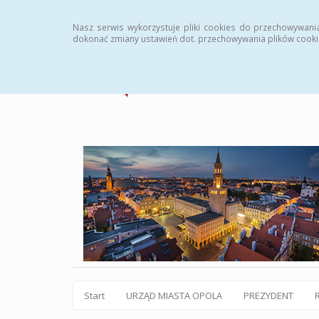
Statystyki
Instrukcja
Rejestr zmian
Archiw
Nasz serwis wykorzystuje pliki cookies do przechowywani
dokonać zmiany ustawień dot. przechowywania plików cooki
Start
URZĄD MIASTA OPOLA
PREZYDENT