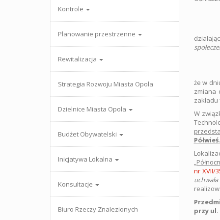
Kontrole
Planowanie przestrzenne
działają
społecze
Rewitalizacja
że w dn
Strategia Rozwoju Miasta Opola
zmiana d
zakładu 
Dzielnice Miasta Opola
W związk
Technolo
przedsta
Budżet Obywatelski
Półwieś
.
Lokaliza
Inicjatywa Lokalna
„Północn
nr XVII/
uchwała 
Konsultacje
realizow
Przedmi
Biuro Rzeczy Znalezionych
przy ul