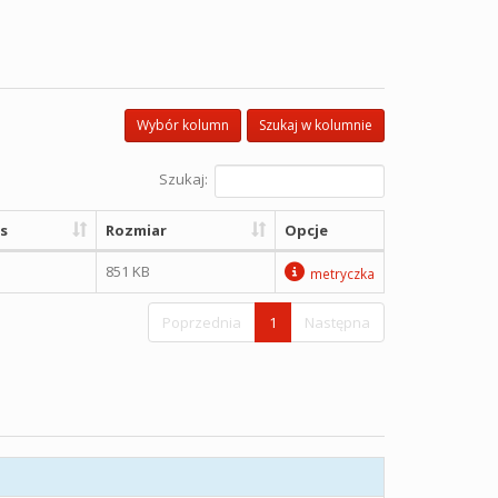
Wybór kolumn
Szukaj w kolumnie
Szukaj:
s
Rozmiar
Opcje
851 KB
metryczka
Poprzednia
1
Następna