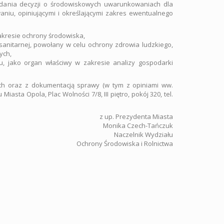
dania decyzji o środowiskowych uwarunkowaniach dla
niu, opiniującymi i określającymi zakres ewentualnego
akresie ochrony środowiska,
sanitarnej, powołany w celu ochrony zdrowia ludzkiego,
ych,
jako organ właściwy w zakresie analizy gospodarki
ach oraz z dokumentacją sprawy (w tym z opiniami ww.
ta Opola, Plac Wolności 7/8, III piętro, pokój 320, tel.
z up. Prezydenta Miasta
Monika Czech-Tańczuk
Naczelnik Wydziału
Ochrony Środowiska i Rolnictwa