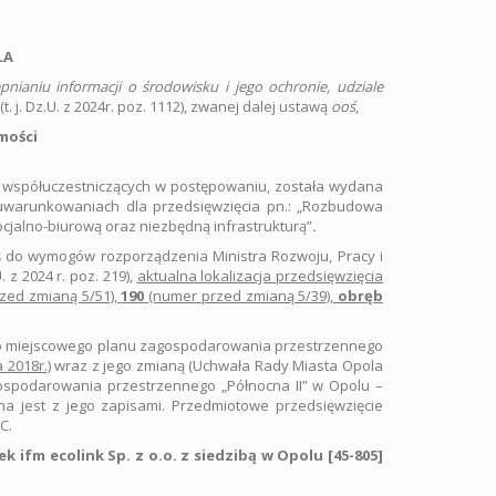
LA
pnianiu informacji o środowisku i jego ochronie, udziale
(t. j. Dz.U. z 2024r. poz. 1112), zwanej dalej ustawą
ooś
,
mości
 współuczestniczących w postępowaniu, została wydana
 uwarunkowaniach dla przedsięwzięcia pn.: „Rozbudowa
jalno-biurową oraz niezbędną infrastrukturą”
.
 do wymogów rozporządzenia Ministra Rozwoju, Pracy i
.U. z 2024 r. poz. 219),
aktualna lokalizacja przedsięwzięcia
zed zmianą 5/51),
190
(numer przed zmianą 5/39),
obręb
ego miejscowego planu zagospodarowania przestrzennego
 2018r.)
wraz z jego zmianą (Uchwała Rady Miasta Opola
spodarowania przestrzennego „Północna II” w Opolu –
na jest z jego zapisami. Przedmiotowe przedsięwzięcie
C.
fm ecolink Sp. z o.o. z siedzibą w Opolu [45-805]