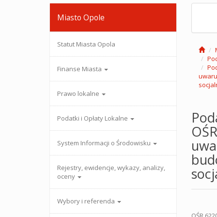
Miasto Opole
Statut Miasta Opola
Pod
Pod
Finanse Miasta
uwaru
socjal
Prawo lokalne
Poda
Podatki i Opłaty Lokalne
OŚR
uwar
System Informacji o Środowisku
bud
Rejestry, ewidencje, wykazy, analizy,
socj
oceny
Wybory i referenda
OŚ