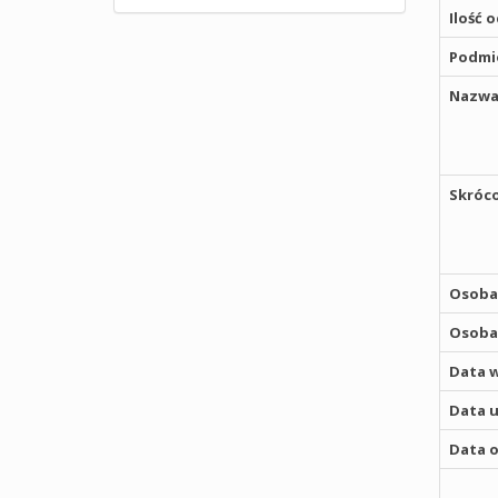
Ilość 
Podmio
Nazwa
Skróco
Osoba,
Osoba,
Data w
Data u
Data o