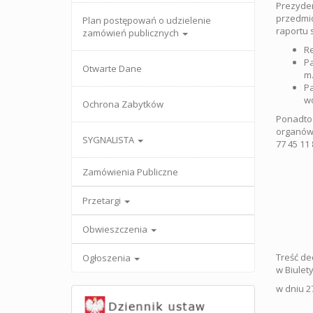
Prezyde
przedmio
Plan postępowań o udzielenie
raportu 
zamówień publicznych
Re
Pa
Otwarte Dane
m.
P
w
Ochrona Zabytków
Ponadto
organów)
SYGNALISTA
77 45 11 
Zamówienia Publiczne
Przetargi
Obwieszczenia
Treść de
Ogłoszenia
w Biulety
w dniu 2