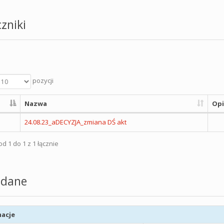
zniki
pozycji
Nazwa
Opi
24.08.23_aDECYZJA_zmiana DŚ akt
d 1 do 1 z 1 łącznie
dane
acje