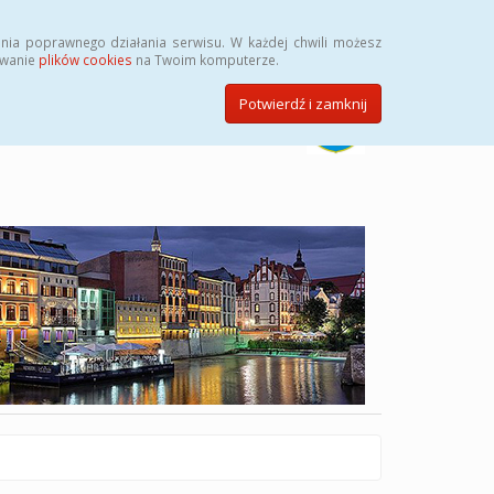
Szukaj
nia poprawnego działania serwisu. W każdej chwili możesz
ywanie
plików cookies
na Twoim komputerze.
Potwierdź i zamknij