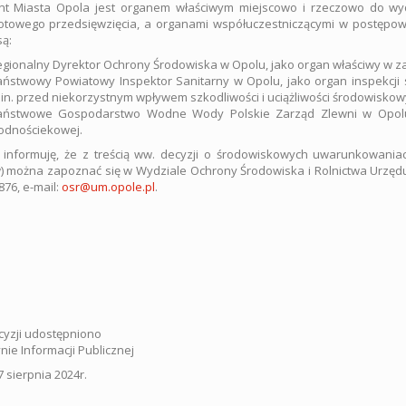
nt Miasta Opola jest organem właściwym miejscowo i rzeczowo do wy
towego przedsięwzięcia, a organami współuczestniczącymi w postępowa
są:
gionalny Dyrektor Ochrony Środowiska w Opolu, jako organ właściwy w z
ństwowy Powiatowy Inspektor Sanitarny w Opolu, jako organ inspekcji 
in. przed niekorzystnym wpływem szkodliwości i uciążliwości środowiskow
aństwowe Gospodarstwo Wodne Wody Polskie Zarząd Zlewni w Opolu, 
odnościekowej.
 informuję, że z treścią ww. decyzji o środowiskowych uwarunkowani
 można zapoznać się w Wydziale Ochrony Środowiska i Rolnictwa Urzędu Mias
876, e-mail:
osr@um.opole.pl
.
cyzji udostępniono
nie Informacji Publicznej
7 sierpnia 2024r.