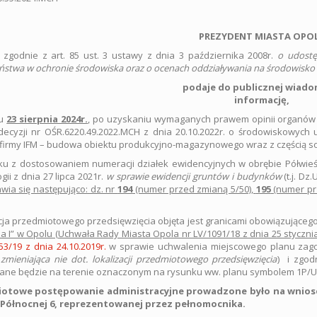
PREZYDENT MIASTA OPO
c zgodnie z art. 85 ust. 3 ustawy z dnia 3 października 2008r.
o udostę
ństwa w ochronie środowiska oraz o ocenach oddziaływania na środowisko
podaje do publicznej wiado
informację,
iu
23 sierpnia 2024r.
, po uzyskaniu wymaganych prawem opinii organów
ecyzji nr OŚR.6220.49.2022.MCH z dnia 20.10.2022r. o środowiskowych
firmy IFM – budowa obiektu produkcyjno-magazynowego wraz z częścią soc
u z dostosowaniem numeracji działek ewidencyjnych w obrębie Półwieś
gii z dnia 27 lipca 2021r.
w sprawie ewidencji gruntów i budynków
(t.j. Dz
wia się następująco: dz. nr
194
(numer przed zmianą 5/50),
195
(numer pr
cja przedmiotowego przedsięwzięcia objęta jest granicami obowiązując
a I” w Opolu (Uchwała Rady Miasta Opola nr LV/1091/18 z dnia 25 stycznia
353/19 z dnia 24.10.2019r.
w sprawie uchwalenia miejscowego planu zago
zmieniająca nie dot. lokalizacji przedmiotowego przedsięwzięcia
) i zgod
ane będzie na terenie oznaczonym na rysunku ww. planu symbolem 1P/U
otowe postępowanie administracyjne prowadzone było na wniosek i
. Północnej 6, reprezentowanej przez pełnomocnika.