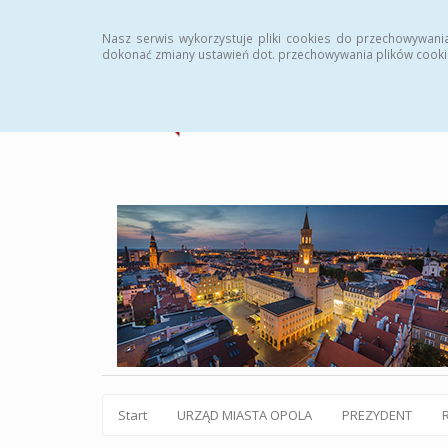
Statystyki
Instrukcja
Rejestr zmian
Archiw
Nasz serwis wykorzystuje pliki cookies do przechowywani
dokonać zmiany ustawień dot. przechowywania plików cooki
Start
URZĄD MIASTA OPOLA
PREZYDENT