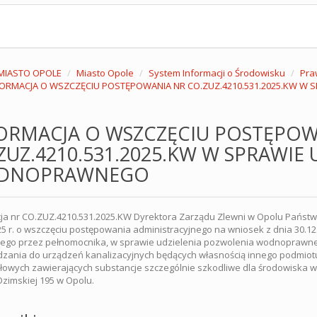
MIASTO OPOLE
Miasto Opole
System Informacji o Środowisku
Pra
FORMACJA O WSZCZĘCIU POSTĘPOWANIA NR CO.ZUZ.4210.531.2025.KW 
ORMACJA O WSZCZĘCIU POSTĘPOW
ZUZ.4210.531.2025.KW W SPRAWIE
DNOPRAWNEGO
cja nr CO.ZUZ.4210.531.2025.KW Dyrektora Zarządu Zlewni w Opolu Pań
25 r. o wszczęciu postępowania administracyjnego na wniosek z dnia 30.12.2
cego przez pełnomocnika, w sprawie udzielenia pozwolenia wodnoprawne
ania do urządzeń kanalizacyjnych będących własnością innego podmiotu- 
owych zawierających substancje szczególnie szkodliwe dla środowiska w
 Ozimskiej 195 w Opolu.