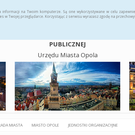
alny BIP
Polityka plików cookies
a informacji na Twoim komputerze. Są one wykorzystywane w celu zapewnie
es w Twojej przeglądarce. Korzystając z serwisu wyrażasz zgodę na przechow
BIULETYN INFORMACJI
PUBLICZNEJ
Urzędu Miasta Opola
RADA MIASTA
MIASTO OPOLE
JEDNOSTKI ORGANIZACYJNE