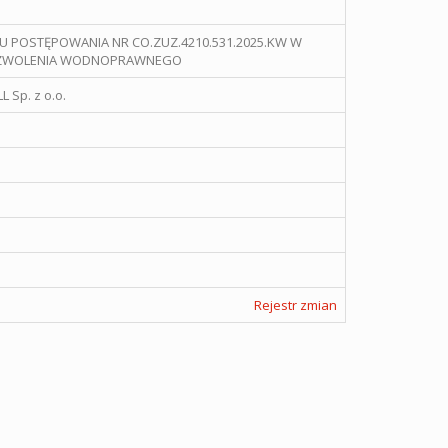
U POSTĘPOWANIA NR CO.ZUZ.4210.531.2025.KW W
POZWOLENIA WODNOPRAWNEGO
 Sp. z o.o.
Rejestr zmian