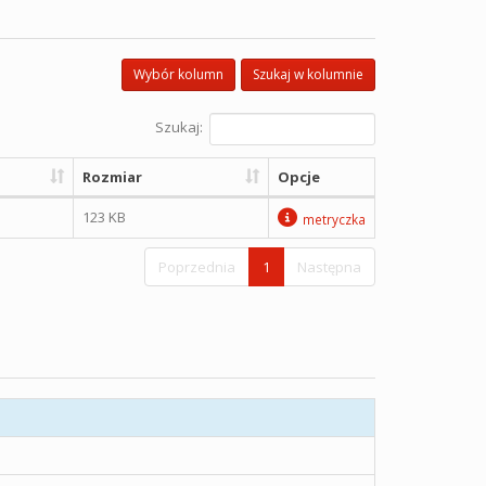
Wybór kolumn
Szukaj w kolumnie
Szukaj:
Rozmiar
Opcje
123 KB
metryczka
Poprzednia
1
Następna