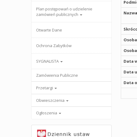
Podmio
Plan postępowań o udzielenie
Nazwa
zamówień publicznych
Skróco
Otwarte Dane
Osoba,
Ochrona Zabytków
Osoba,
SYGNALISTA
Data w
Data u
Zamówienia Publiczne
Data o
Przetargi
Obwieszczenia
Ogłoszenia