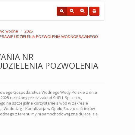
wo wodne
2025
W SPRAWIE UDZIELENIA POZWOLENIA WODNOPRAWNEGO
ANIA NR
 UDZIELENIA POZWOLENIA
stwowego Gospodarstwa Wodnego Wody Polskie z dnia
025 r. złożony przez zakład SHELL Sp. z o.o.,
go na szczególne korzystanie z wód w zakresie
Wodociagi i Kanalizacja w Opolu Sp. z o.o. ścieków
odnego z terenu myjni samochodowej znajdującej się