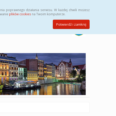
Szukaj
nia poprawnego działania serwisu. W każdej chwili możesz
ywanie
plików cookies
na Twoim komputerze.
Potwierdź i zamknij