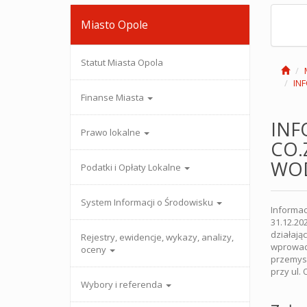
Miasto Opole
Statut Miasta Opola
IN
Finanse Miasta
INF
Prawo lokalne
CO.
WO
Podatki i Opłaty Lokalne
System Informacji o Środowisku
Informa
31.12.20
działają
Rejestry, ewidencje, wykazy, analizy,
wprowadz
oceny
przemysł
przy ul.
Wybory i referenda