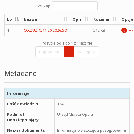
Szukaj:
Lp
Nazwa
Opis
Rozmiar
Opcje
1
CO.ZUZ.4211.20.2026.SO
212 KB
me
Pozycje od 1 do 1 z 1 łącznie
Poprzednia
1
Następna
Metadane
Informacje
Ilość odwiedzin:
184
Podmiot
Urząd Miasta Opola
udostępniający:
Nazwa dokumentu:
Informacja o wszczęciu postępowania