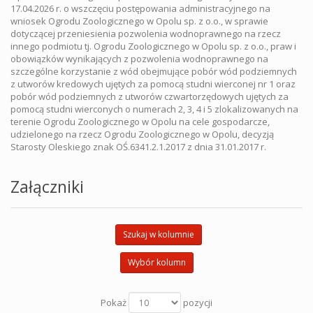
17.04.2026 r. o wszczęciu postępowania administracyjnego na
wniosek Ogrodu Zoologicznego w Opolu sp. z o.o., w sprawie
dotyczącej przeniesienia pozwolenia wodnoprawnego na rzecz
innego podmiotu tj. Ogrodu Zoologicznego w Opolu sp. z o.o., praw i
obowiązków wynikających z pozwolenia wodnoprawnego na
szczególne korzystanie z wód obejmujące pobór wód podziemnych
z utworów kredowych ujętych za pomocą studni wierconej nr 1 oraz
pobór wód podziemnych z utworów czwartorzędowych ujętych za
pomocą studni wierconych o numerach 2, 3, 4 i 5 zlokalizowanych na
terenie Ogrodu Zoologicznego w Opolu na cele gospodarcze,
udzielonego na rzecz Ogrodu Zoologicznego w Opolu, decyzją
Starosty Oleskiego znak OŚ.6341.2.1.2017 z dnia 31.01.2017 r.
Załączniki
Szukaj w kolumnie
Wybór kolumn
Pokaż
pozycji