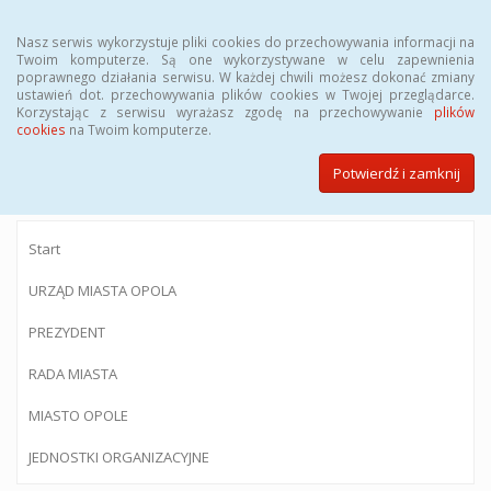
Menu
Nasz serwis wykorzystuje pliki cookies do przechowywania informacji na
Twoim komputerze. Są one wykorzystywane w celu zapewnienia
poprawnego działania serwisu. W każdej chwili możesz dokonać zmiany
ustawień dot. przechowywania plików cookies w Twojej przeglądarce.
Korzystając z serwisu wyrażasz zgodę na przechowywanie
plików
BIULETYN INFORMACJI PUBLICZNEJ
cookies
na Twoim komputerze.
Urzędu Miasta Opola
Potwierdź i zamknij
Start
URZĄD MIASTA OPOLA
PREZYDENT
RADA MIASTA
MIASTO OPOLE
JEDNOSTKI ORGANIZACYJNE