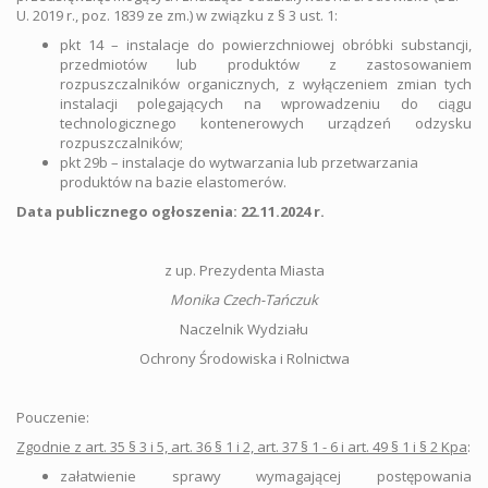
U. 2019 r., poz. 1839 ze zm.) w związku z § 3 ust. 1:
pkt 14 – instalacje do powierzchniowej obróbki substancji,
przedmiotów lub produktów z zastosowaniem
rozpuszczalników organicznych, z wyłączeniem zmian tych
instalacji polegających na wprowadzeniu do ciągu
technologicznego kontenerowych urządzeń odzysku
rozpuszczalników;
pkt 29b – instalacje do wytwarzania lub przetwarzania
produktów na bazie elastomerów.
Data publicznego ogłoszenia: 22.11.2024 r.
z up. Prezydenta Miasta
Monika Czech-Tańczuk
Naczelnik Wydziału
Ochrony Środowiska i Rolnictwa
Pouczenie:
Zgodnie z art. 35 § 3 i 5, art. 36 § 1 i 2, art. 37 § 1 - 6 i art. 49 § 1 i § 2 Kpa
:
załatwienie sprawy wymagającej postępowania