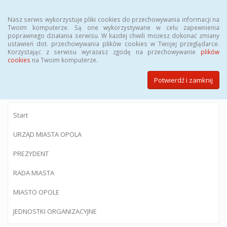
Menu
Nasz serwis wykorzystuje pliki cookies do przechowywania informacji na
Twoim komputerze. Są one wykorzystywane w celu zapewnienia
poprawnego działania serwisu. W każdej chwili możesz dokonać zmiany
ustawień dot. przechowywania plików cookies w Twojej przeglądarce.
Korzystając z serwisu wyrażasz zgodę na przechowywanie
plików
BIULETYN INFORMACJI PUBLICZNEJ
cookies
na Twoim komputerze.
Urzędu Miasta Opola
Potwierdź i zamknij
Start
URZĄD MIASTA OPOLA
PREZYDENT
RADA MIASTA
MIASTO OPOLE
JEDNOSTKI ORGANIZACYJNE