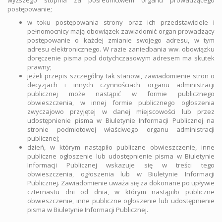
wyższego stopnia za pośrednictwem organu prowadzącego
postępowanie;
w toku postępowania strony oraz ich przedstawiciele i
pełnomocnicy mają obowiązek zawiadomić organ prowadzący
postępowanie o każdej zmianie swojego adresu, w tym
adresu elektronicznego. W razie zaniedbania ww. obowiązku
doręczenie pisma pod dotychczasowym adresem ma skutek
prawny;
jeżeli przepis szczególny tak stanowi, zawiadomienie stron o
decyzjach i innych czynnościach organu administracji
publicznej może nastąpić w formie publicznego
obwieszczenia, w innej formie publicznego ogłoszenia
zwyczajowo przyjętej w danej miejscowości lub przez
udostępnienie pisma w Biuletynie Informacji Publicznej na
stronie podmiotowej właściwego organu administracji
publicznej;
dzień, w którym nastąpiło publiczne obwieszczenie, inne
publiczne ogłoszenie lub udostępnienie pisma w Biuletynie
Informacji Publicznej wskazuje się w treści tego
obwieszczenia, ogłoszenia lub w Biuletynie Informacji
Publicznej. Zawiadomienie uważa się za dokonane po upływie
czternastu dni od dnia, w którym nastąpiło publiczne
obwieszczenie, inne publiczne ogłoszenie lub udostępnienie
pisma w Biuletynie Informacji Publicznej.