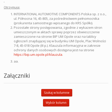
Otrzymują:
INTERNATIONAL AUTOMOTIVE COMPONENTS Polska sp. z o.o.,
ul. Północna 16, 45-805, za pośrednictwem pełnomocnika
(prokurenta samoistnego wpisanego do KRS Spółki).
Pozostałe strony postępowania, zgodnie z wykazem stron
umieszczonym w aktach sprawy poprzez obwieszczenie
zamieszczone na stronie BIP UM Opole oraz na tablicy
ogłoszeń znajdującej się w budynku UM Opole, Plac Wolności
7-8, 45-018 Opole (III p.). Klauzula informacyjna w zakresie
ochrony danych osobowych dostępna jest na stronie
https://bip.um.opole.pl/klauzula
.
aa.
Załączniki
Szukaj w kolumnie
Wybór kolumn