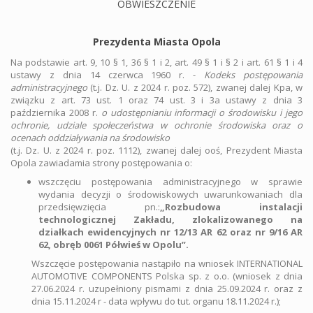
OBWIESZCZENIE
Prezydenta Miasta Opola
Na podstawie art. 9, 10 § 1, 36 § 1 i 2, art. 49 § 1 i § 2 i art. 61 § 1 i 4
ustawy z dnia 14 czerwca 1960 r. -
Kodeks postępowania
administracyjnego
(t.j. Dz. U. z 2024 r. poz. 572), zwanej dalej Kpa, w
związku z art. 73 ust. 1 oraz 74 ust. 3 i 3a ustawy z dnia 3
października 2008 r.
o udostępnianiu informacji o środowisku
i jego
ochronie, udziale społeczeństwa w ochronie środowiska oraz o
ocenach oddziaływania na środowisko
(t.j. Dz. U. z 2024 r. poz. 1112), zwanej dalej ooś, Prezydent Miasta
Opola zawiadamia strony postępowania o:
wszczęciu postępowania administracyjnego w sprawie
wydania decyzji o środowiskowych uwarunkowaniach dla
przedsięwzięcia pn.:
„Rozbudowa instalacji
technologicznej Zakładu, zlokalizowanego na
działkach ewidencyjnych nr 12/13 AR 62 oraz nr 9/16 AR
62, obręb 0061 Półwieś w Opolu”.
Wszczęcie postępowania nastąpiło na wniosek INTERNATIONAL
AUTOMOTIVE COMPONENTS Polska sp. z o.o. (wniosek z dnia
27.06.2024 r. uzupełniony pismami z dnia 25.09.2024 r. oraz z
dnia 15.11.2024 r - data wpływu do tut. organu 18.11.2024 r.);