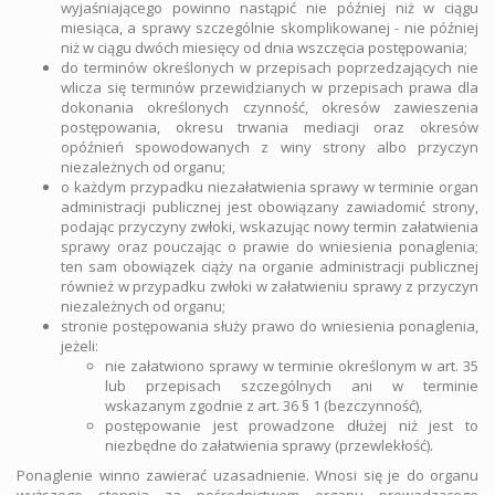
wyjaśniającego powinno nastąpić nie później niż w ciągu
miesiąca, a sprawy szczególnie skomplikowanej - nie później
niż w ciągu dwóch miesięcy od dnia wszczęcia postępowania;
do terminów określonych w przepisach poprzedzających nie
wlicza się terminów przewidzianych w przepisach prawa dla
dokonania określonych czynność, okresów zawieszenia
postępowania, okresu trwania mediacji oraz okresów
opóźnień spowodowanych z winy strony albo przyczyn
niezależnych od organu;
o każdym przypadku niezałatwienia sprawy w terminie organ
administracji publicznej jest obowiązany zawiadomić strony,
podając przyczyny zwłoki, wskazując nowy termin załatwienia
sprawy oraz pouczając o prawie do wniesienia ponaglenia;
ten sam obowiązek ciąży na organie administracji publicznej
również w przypadku zwłoki w załatwieniu sprawy z przyczyn
niezależnych od organu;
stronie postępowania służy prawo do wniesienia ponaglenia,
jeżeli:
nie załatwiono sprawy w terminie określonym w art. 35
lub przepisach szczególnych ani w terminie
wskazanym zgodnie z art. 36 § 1 (bezczynność),
postępowanie jest prowadzone dłużej niż jest to
niezbędne do załatwienia sprawy (przewlekłość).
Ponaglenie winno zawierać uzasadnienie. Wnosi się je do organu