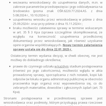
wezwaniu wnioskodawcy do uzupełnienia danych, m.in. w
zakresie parametrów przedsięwzięcia i jego oddziaływania na
środowisko (pisma znak OŚR.6220.77.2024.AS. z dnia
5.08.2024 r., 10.10.2024 r.);
uzupełnieniu wniosku przez wnioskodawcę w piśmie z dnia
25.09.2024 r. oraz przy piśmie z dnia 15.11.2024 r.;
braku możliwości załatwienia sprawy w terminie wskazanym
w art. 35 § 3 Kpa (sprawa szczególnie skomplikowana), ze
względu na konieczność uzupełnienia przedłożonej
dokumentacji przez wnioskodawcę, jak również uzyskanie
opinii organów współdziałających.
Nowy termin załatwienia
sprawy ustala się do dnia 22.01.2025 r.
Ostateczny termin wydania decyzji, w chwili obecnej, nie jest
możliwy do dokładnego określenia;
prawie do czynnego udziału
w każdym
stadium postępowania
(również po jego zakończeniu), możliwości wglądu w akta
prowadzonej sprawy, sporządzania z nich notatek, kopii lub
odpisów (w lokalu organu administracji publicznej w obecności
pracownika tego organu) oraz wypowiedzenia się, co do
zebranych materiałów, dowodów i zgłoszonych żądań (art. 73
Kpa).
Stronami postępowania w przedmiotowej sprawie jest
wnioskodawca oraz podmioty, którym przysługują prawa rzeczowe