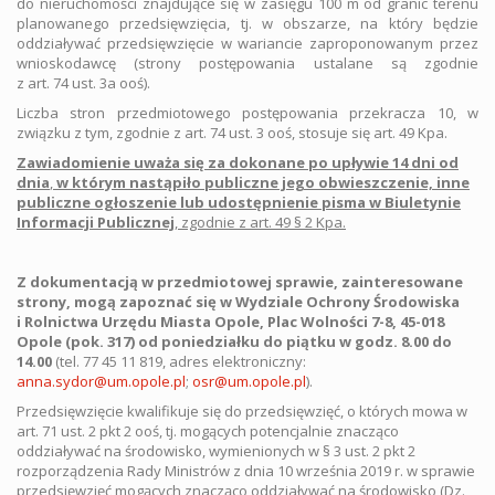
do nieruchomości znajdujące się w zasięgu 100 m od granic terenu
planowanego przedsięwzięcia, tj. w obszarze, na który będzie
oddziaływać przedsięwzięcie w wariancie zaproponowanym przez
wnioskodawcę (strony postępowania ustalane są zgodnie
z art. 74 ust. 3a ooś).
Liczba stron przedmiotowego postępowania przekracza 10, w
związku z tym, zgodnie z art. 74 ust. 3 ooś, stosuje się art. 49 Kpa.
Zawiadomienie uważa się za dokonane
po upływie 14 dni od
dnia
,
w którym nastąpiło publiczne jego obwieszczenie, inne
publiczne ogłoszenie lub
udostępnienie pisma w Biuletynie
Informacji Publicznej
, zgodnie z art. 49 § 2 Kpa.
Z dokumentacją w przedmiotowej sprawie, zainteresowane
strony, mogą zapoznać się
w
Wydziale Ochrony Środowiska
i Rolnictwa Urzędu Miasta Opole,
Plac Wolności 7-8, 45-018
Opole (pok. 317) od poniedziałku do piątku w godz. 8.00 do
14.00
(tel. 77 45 11 819, adres elektroniczny:
anna.sydor@um.opole.pl
;
osr@um.opole.pl
).
Przedsięwzięcie kwalifikuje się do przedsięwzięć, o których mowa w
art. 71 ust. 2 pkt 2 ooś, tj. mogących potencjalnie znacząco
oddziaływać na środowisko, wymienionych w § 3 ust. 2 pkt 2
rozporządzenia Rady Ministrów z dnia 10 września 2019 r. w sprawie
przedsięwzięć mogących znacząco oddziaływać na środowisko (Dz.