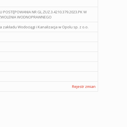
 POSTĘPOWANIA NR GL.ZUZ.3.4210.379.2023.PK W
POZWOLENIA WODNOPRAWNEGO
zakładu Wodociągi i Kanalizacja w Opolu sp. z o.o.
Rejestr zmian