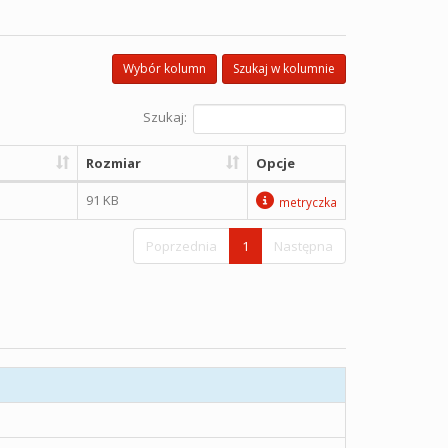
Wybór kolumn
Szukaj w kolumnie
Szukaj:
Rozmiar
Opcje
91 KB
metryczka
Poprzednia
1
Następna