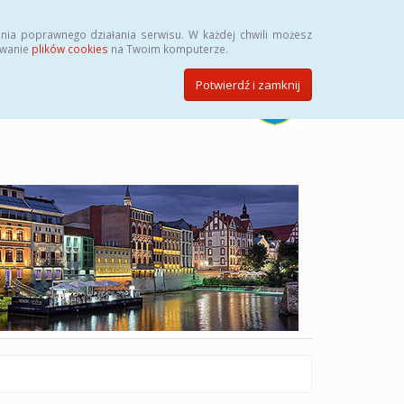
Szukaj
nia poprawnego działania serwisu. W każdej chwili możesz
ywanie
plików cookies
na Twoim komputerze.
Potwierdź i zamknij