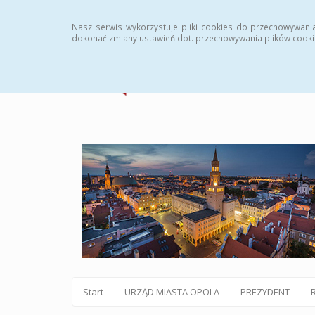
Statystyki
Instrukcja
Rejestr zmian
Archiw
Nasz serwis wykorzystuje pliki cookies do przechowywani
dokonać zmiany ustawień dot. przechowywania plików cooki
Start
URZĄD MIASTA OPOLA
PREZYDENT