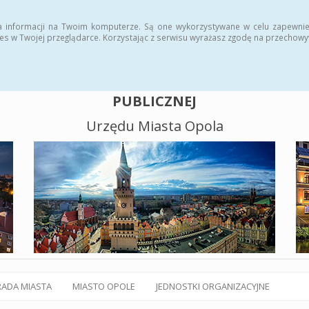
alny BIP
Polityka plików cookies
a informacji na Twoim komputerze. Są one wykorzystywane w celu zapewnie
es w Twojej przeglądarce. Korzystając z serwisu wyrażasz zgodę na przechow
BIULETYN INFORMACJI
PUBLICZNEJ
Urzędu Miasta Opola
RADA MIASTA
MIASTO OPOLE
JEDNOSTKI ORGANIZACYJNE