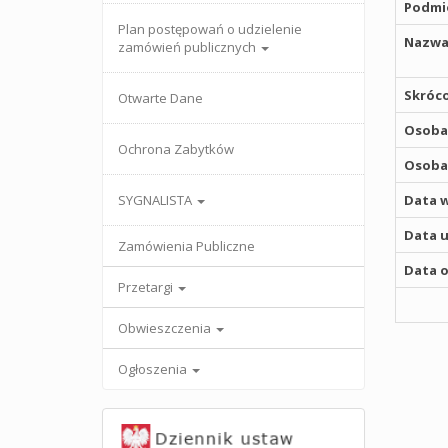
Podmio
Plan postępowań o udzielenie
Nazwa
zamówień publicznych
Skróco
Otwarte Dane
Osoba,
Ochrona Zabytków
Osoba,
SYGNALISTA
Data w
Data u
Zamówienia Publiczne
Data o
Przetargi
Obwieszczenia
Ogłoszenia