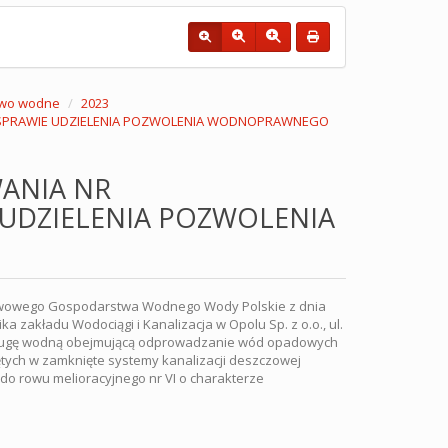
wo wodne
2023
 W SPRAWIE UDZIELENIA POZWOLENIA WODNOPRAWNEGO
ANIA NR
E UDZIELENIA POZWOLENIA
ństwowego Gospodarstwa Wodnego Wody Polskie z dnia
 zakładu Wodociągi i Kanalizacja w Opolu Sp. z o.o., ul.
sługę wodną obejmującą odprowadzanie wód opadowych
ujętych w zamknięte systemy kanalizacji deszczowej
 do rowu melioracyjnego nr VI o charakterze