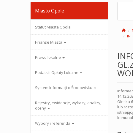
Miasto Opole
Statut Miasta Opola
IN
Finanse Miasta
INF
Prawo lokalne
GL.
WO
Podatki i Opłaty Lokalne
System Informacji o Środowisku
Informac
14.12.20
Oleska 
Rejestry, ewidencje, wykazy, analizy,
lub rozt
oceny
istnieją
komunal
Wybory i referenda