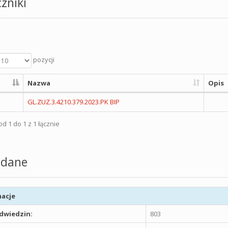
zniki
pozycji
Nazwa
Opis
GL.ZUZ.3.4210.379.2023.PK BIP
d 1 do 1 z 1 łącznie
dane
acje
odwiedzin:
803