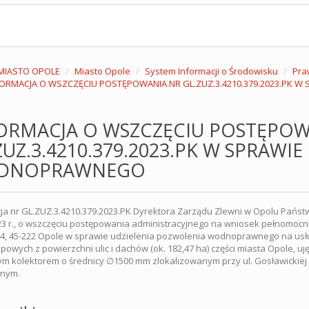
MIASTO OPOLE
Miasto Opole
System Informacji o Środowisku
Pra
FORMACJA O WSZCZĘCIU POSTĘPOWANIA NR GL.ZUZ.3.4210.379.2023.PK
ORMACJA O WSZCZĘCIU POSTĘPOW
ZUZ.3.4210.379.2023.PK W SPRAWI
DNOPRAWNEGO
ja nr GL.ZUZ.3.4210.379.2023.PK Dyrektora Zarządu Zlewni w Opolu Pa
23 r., o wszczęciu postępowania administracyjnego na wniosek pełnomocnika
64, 45-222 Opole w sprawie udzielenia pozwolenia wodnoprawnego na u
opowych z powierzchni ulic i dachów (ok. 182,47 ha) części miasta Opole, 
cym kolektorem o średnicy ∅1500 mm zlokalizowanym przy ul. Gosławickiej
nym.