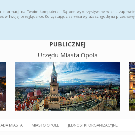
alny BIP
Polityka plików cookies
a informacji na Twoim komputerze. Są one wykorzystywane w celu zapewnie
es w Twojej przeglądarce. Korzystając z serwisu wyrażasz zgodę na przechow
BIULETYN INFORMACJI
PUBLICZNEJ
Urzędu Miasta Opola
RADA MIASTA
MIASTO OPOLE
JEDNOSTKI ORGANIZACYJNE