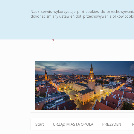
Statystyki
Instrukcja
Rejestr zmian
Archiw
Nasz serwis wykorzystuje pliki cookies do przechowywani
dokonać zmiany ustawień dot. przechowywania plików cooki
Start
URZĄD MIASTA OPOLA
PREZYDENT