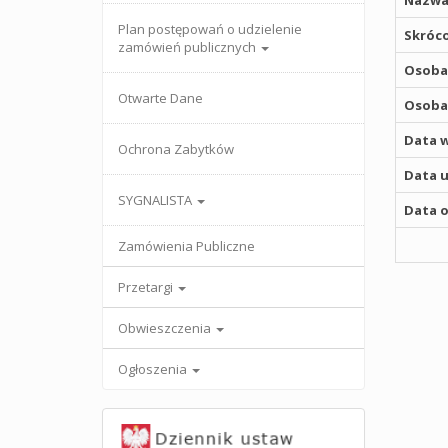
Nazwa
Plan postępowań o udzielenie
Skróco
zamówień publicznych
Osoba,
Otwarte Dane
Osoba,
Data w
Ochrona Zabytków
Data u
SYGNALISTA
Data o
Zamówienia Publiczne
Przetargi
Obwieszczenia
Ogłoszenia