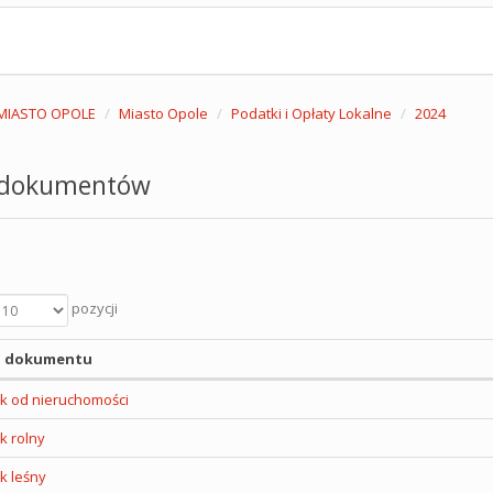
MIASTO OPOLE
Miasto Opole
Podatki i Opłaty Lokalne
2024
 dokumentów
pozycji
 dokumentu
k od nieruchomości
k rolny
k leśny