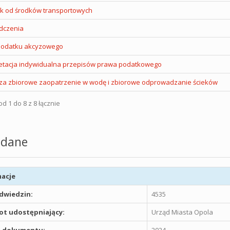
k od środków transportowych
dczenia
podatku akcyzowego
retacja indywidualna przepisów prawa podatkowego
 za zbiorowe zaopatrzenie w wodę i zbiorowe odprowadzanie ścieków
d 1 do 8 z 8 łącznie
dane
acje
odwiedzin:
4535
t udostępniający:
Urząd Miasta Opola