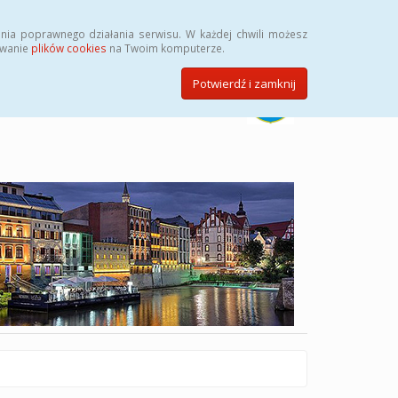
Szukaj
nia poprawnego działania serwisu. W każdej chwili możesz
ywanie
plików cookies
na Twoim komputerze.
Potwierdź i zamknij