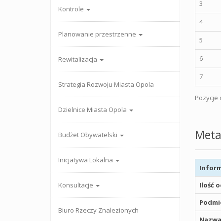
3
Kontrole
4
Planowanie przestrzenne
5
6
Rewitalizacja
7
Strategia Rozwoju Miasta Opola
Pozycje o
Dzielnice Miasta Opola
Meta
Budżet Obywatelski
Inicjatywa Lokalna
Inform
Konsultacje
Ilość 
Podmio
Biuro Rzeczy Znalezionych
Nazwa