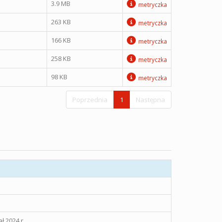
3.9 MB
metryczka
263 KB
metryczka
166 KB
metryczka
258 KB
metryczka
98 KB
metryczka
Poprzednia
1
Następna
ł 2024 r.