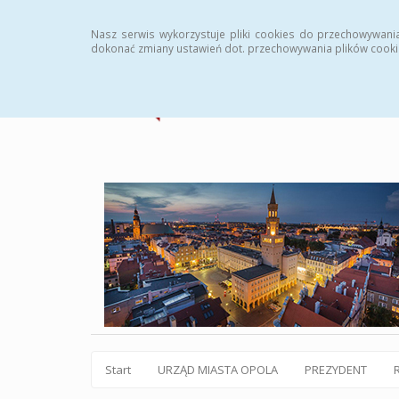
Statystyki
Instrukcja
Rejestr zmian
Archiw
Nasz serwis wykorzystuje pliki cookies do przechowywani
dokonać zmiany ustawień dot. przechowywania plików cooki
Start
URZĄD MIASTA OPOLA
PREZYDENT