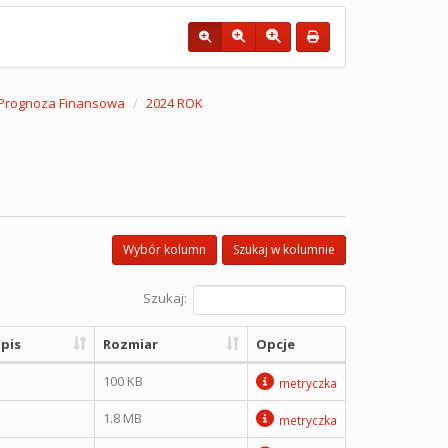
a Prognoza Finansowa
2024 ROK
Wybór kolumn
Szukaj w kolumnie
Szukaj:
pis
Rozmiar
Opcje
100 KB
metryczka
1.8 MB
metryczka