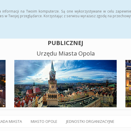
alny BIP
Polityka plików cookies
a informacji na Twoim komputerze. Są one wykorzystywane w celu zapewnie
es w Twojej przeglądarce. Korzystając z serwisu wyrażasz zgodę na przechow
BIULETYN INFORMACJI
PUBLICZNEJ
Urzędu Miasta Opola
RADA MIASTA
MIASTO OPOLE
JEDNOSTKI ORGANIZACYJNE