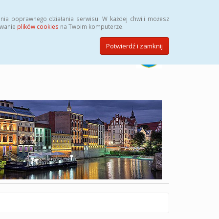
Szukaj
nia poprawnego działania serwisu. W każdej chwili możesz
ywanie
plików cookies
na Twoim komputerze.
Potwierdź i zamknij