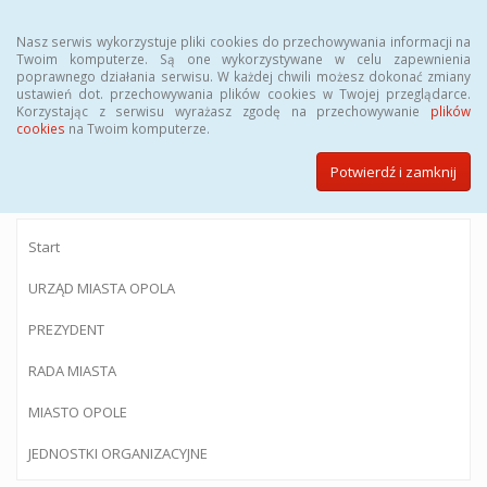
Menu
Nasz serwis wykorzystuje pliki cookies do przechowywania informacji na
Twoim komputerze. Są one wykorzystywane w celu zapewnienia
poprawnego działania serwisu. W każdej chwili możesz dokonać zmiany
ustawień dot. przechowywania plików cookies w Twojej przeglądarce.
Korzystając z serwisu wyrażasz zgodę na przechowywanie
plików
BIULETYN INFORMACJI PUBLICZNEJ
cookies
na Twoim komputerze.
Urzędu Miasta Opola
Potwierdź i zamknij
Start
URZĄD MIASTA OPOLA
PREZYDENT
RADA MIASTA
MIASTO OPOLE
JEDNOSTKI ORGANIZACYJNE