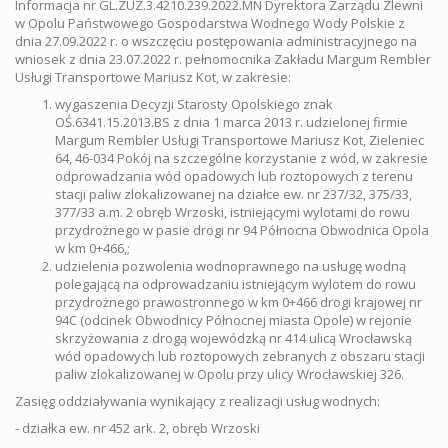
Informacja nr GL.ZUZ.3.4210.239.2022.MN Dyrektora Zarządu Zlewni
w Opolu Państwowego Gospodarstwa Wodnego Wody Polskie z
dnia 27.09.2022 r. o wszczęciu postępowania administracyjnego na
wniosek z dnia 23.07.2022 r. pełnomocnika Zakładu Margum Rembler
Usługi Transportowe Mariusz Kot, w zakresie:
wygaszenia Decyzji Starosty Opolskiego znak
OŚ.6341.15.2013.BS z dnia 1 marca 2013 r. udzielonej firmie
Margum Rembler Usługi Transportowe Mariusz Kot, Zieleniec
64, 46-034 Pokój na szczególne korzystanie z wód, w zakresie
odprowadzania wód opadowych lub roztopowych z terenu
stacji paliw zlokalizowanej na działce ew. nr 237/32, 375/33,
377/33 a.m. 2 obręb Wrzoski, istniejącymi wylotami do rowu
przydrożnego w pasie drogi nr 94 Północna Obwodnica Opola
w km 0+466,;
udzielenia pozwolenia wodnoprawnego na usługę wodną
polegającą na odprowadzaniu istniejącym wylotem do rowu
przydrożnego prawostronnego w km 0+466 drogi krajowej nr
94C (odcinek Obwodnicy Północnej miasta Opole) w rejonie
skrzyżowania z drogą wojewódzką nr 414 ulicą Wrocławską
wód opadowych lub roztopowych zebranych z obszaru stacji
paliw zlokalizowanej w Opolu przy ulicy Wrocławskiej 326.
Zasięg oddziaływania wynikający z realizacji usług wodnych:
- działka ew. nr 452 ark. 2, obręb Wrzoski