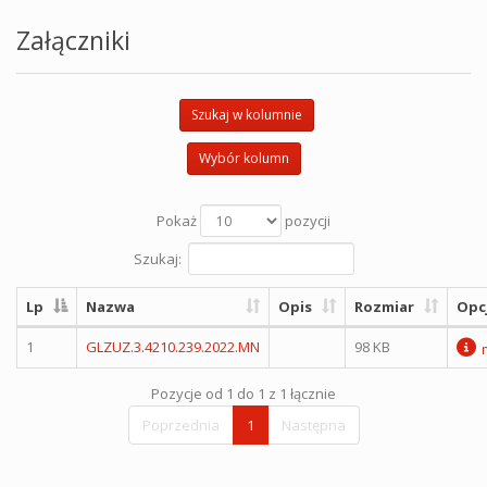
Załączniki
Szukaj w kolumnie
Wybór kolumn
Pokaż
pozycji
Szukaj:
Lp
Nazwa
Opis
Rozmiar
Opc
1
GLZUZ.3.4210.239.2022.MN
98 KB
Pozycje od 1 do 1 z 1 łącznie
Poprzednia
1
Następna