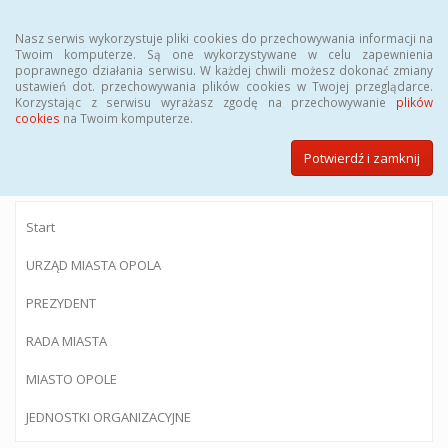
Menu
Nasz serwis wykorzystuje pliki cookies do przechowywania informacji na
Twoim komputerze. Są one wykorzystywane w celu zapewnienia
poprawnego działania serwisu. W każdej chwili możesz dokonać zmiany
ustawień dot. przechowywania plików cookies w Twojej przeglądarce.
Korzystając z serwisu wyrażasz zgodę na przechowywanie
plików
BIULETYN INFORMACJI PUBLICZNEJ
cookies
na Twoim komputerze.
Urzędu Miasta Opola
Potwierdź i zamknij
Start
URZĄD MIASTA OPOLA
PREZYDENT
RADA MIASTA
MIASTO OPOLE
JEDNOSTKI ORGANIZACYJNE