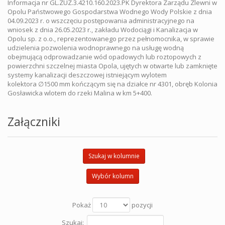
Informacja nr GL.ZUZ.3.4210.160.2023.PK Dyrektora Zarządu Zlewni w
Opolu Państwowego Gospodarstwa Wodnego Wody Polskie z dnia
04.09.2023 r. o wszczęciu postępowania administracyjnego na
wniosek z dnia 26.05.2023 r., zakładu Wodociągi i Kanalizacja w
Opolu sp. z o.o., reprezentowanego przez pełnomocnika, w sprawie
udzielenia pozwolenia wodnoprawnego na usługę wodną
obejmującą odprowadzanie wód opadowych lub roztopowych z
powierzchni szczelnej miasta Opola, ujętych w otwarte lub zamknięte
systemy kanalizacji deszczowej istniejącym wylotem
kolektora ∅1500 mm kończącym się na działce nr 4301, obręb Kolonia
Gosławicka wlotem do rzeki Malina w km 5+400.
Załączniki
Szukaj w kolumnie
Wybór kolumn
Pokaż
pozycji
Szukaj: