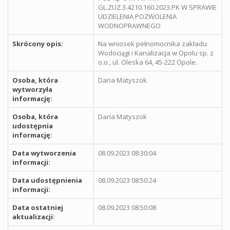
GL.ZUZ.3.4210.160.2023.PK W SPRAWIE
UDZIELENIA POZWOLENIA
WODNOPRAWNEGO
Skrócony opis:
Na wniosek pełnomocnika zakładu
Wodociągi i Kanalizacja w Opolu sp. z
o.o., ul. Oleska 64, 45-222 Opole.
Osoba, która
Daria Matyszok
wytworzyła
informację:
Osoba, która
Daria Matyszok
udostępnia
informację:
Data wytworzenia
08.09.2023 08:30:04
informacji:
Data udostępnienia
08.09.2023 08:50:24
informacji:
Data ostatniej
08.09.2023 08:50:08
aktualizacji: