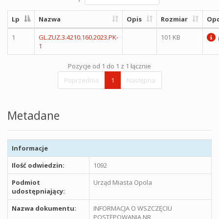
Lp
Nazwa
Opis
Rozmiar
Opc
1
GL.ZUZ.3.4210.160.2023.PK-
101 KB
1
Pozycje od 1 do 1 z 1 łącznie
Poprzednia
1
Następna
Metadane
Informacje
Ilość odwiedzin:
1092
Podmiot
Urząd Miasta Opola
udostępniający:
Nazwa dokumentu:
INFORMACJA O WSZCZĘCIU
POSTĘPOWANIA NR