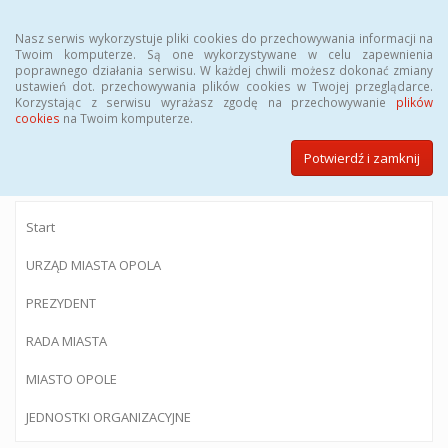
Menu
Nasz serwis wykorzystuje pliki cookies do przechowywania informacji na
Twoim komputerze. Są one wykorzystywane w celu zapewnienia
poprawnego działania serwisu. W każdej chwili możesz dokonać zmiany
ustawień dot. przechowywania plików cookies w Twojej przeglądarce.
Korzystając z serwisu wyrażasz zgodę na przechowywanie
plików
BIULETYN INFORMACJI PUBLICZNEJ
cookies
na Twoim komputerze.
Urzędu Miasta Opola
Potwierdź i zamknij
Start
URZĄD MIASTA OPOLA
PREZYDENT
RADA MIASTA
MIASTO OPOLE
JEDNOSTKI ORGANIZACYJNE