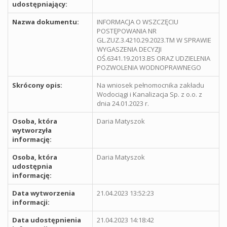
udostępniający:
Nazwa dokumentu:
INFORMACJA O WSZCZĘCIU
POSTĘPOWANIA NR
GL.ZUZ.3.4210.29.2023.TM W SPRAWIE
WYGASZENIA DECYZJI
OŚ.6341.19.2013.BS ORAZ UDZIELENIA
POZWOLENIA WODNOPRAWNEGO
Skrócony opis:
Na wniosek pełnomocnika zakładu
Wodociągi i Kanalizacja Sp. z o.o. z
dnia 24.01.2023 r.
Osoba, która
Daria Matyszok
wytworzyła
informację:
Osoba, która
Daria Matyszok
udostępnia
informację:
Data wytworzenia
21.04.2023 13:52:23
informacji:
Data udostępnienia
21.04.2023 14:18:42