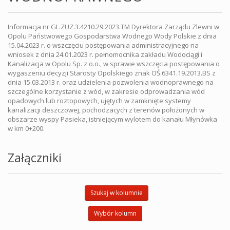
Informacja nr GL.ZUZ.3.4210.29.2023.TM Dyrektora Zarządu Zlewni w
Opolu Państwowego Gospodarstwa Wodnego Wody Polskie z dnia
15.04.2023 r. o wszczęciu postępowania administracyjnego na
wniosek z dnia 24.01.2023 r. pełnomocnika zakładu Wodociągi i
Kanalizacja w Opolu Sp. z o.o., w sprawie wszczęcia postępowania o
wygaszeniu decyzji Starosty Opolskiego znak OŚ.6341.19.2013.BS z
dnia 15.03.2013 r. oraz udzielenia pozwolenia wodnoprawnego na
szczególne korzystanie z wód, w zakresie odprowadzania wód
opadowych lub roztopowych, ujętych w zamknięte systemy
kanalizacji deszczowej, pochodzacych z terenów położonych w
obszarze wyspy Pasieka, istniejącym wylotem do kanału Młynówka
w km 0+200.
Załączniki
Szukaj w kolumnie
Wybór kolumn