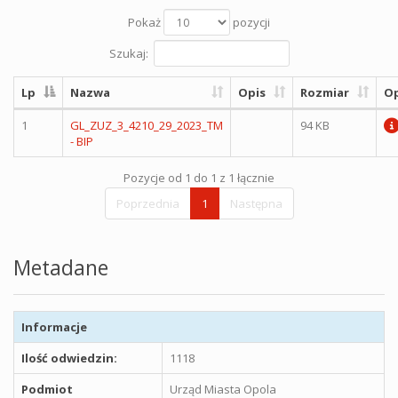
Pokaż
pozycji
Szukaj:
Lp
Nazwa
Opis
Rozmiar
Op
1
GL_ZUZ_3_4210_29_2023_TM
94 KB
- BIP
Pozycje od 1 do 1 z 1 łącznie
Poprzednia
1
Następna
Metadane
Informacje
Ilość odwiedzin:
1118
Podmiot
Urząd Miasta Opola