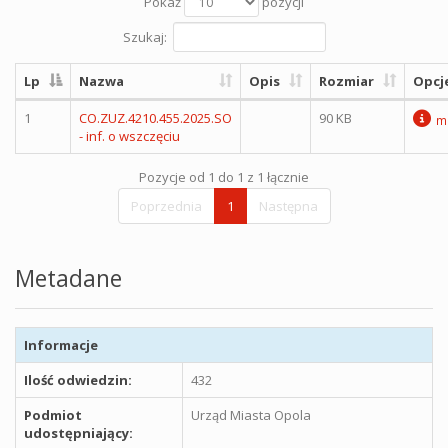
Pokaż
pozycji
Szukaj:
Lp
Nazwa
Opis
Rozmiar
Opcj
1
CO.ZUZ.4210.455.2025.SO
90 KB
m
- inf. o wszczęciu
Pozycje od 1 do 1 z 1 łącznie
Poprzednia
1
Następna
Metadane
Informacje
Ilość odwiedzin:
432
Podmiot
Urząd Miasta Opola
udostępniający: