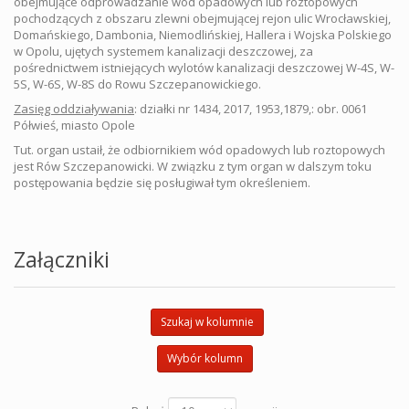
obejmujące odprowadzanie wód opadowych lub roztopowych
pochodzących z obszaru zlewni obejmującej rejon ulic Wrocławskiej,
Domańskiego, Dambonia, Niemodlińskiej, Hallera i Wojska Polskiego
w Opolu, ujętych systemem kanalizacji deszczowej, za
pośrednictwem istniejących wylotów kanalizacji deszczowej W-4S, W-
5S, W-6S, W-8S do Rowu Szczepanowickiego.
Zasięg oddziaływania
: działki nr 1434, 2017, 1953,1879,: obr. 0061
Półwieś, miasto Opole
Tut. organ ustaił, że odbiornikiem wód opadowych lub roztopowych
jest Rów Szczepanowicki. W związku z tym organ w dalszym toku
postępowania będzie się posługiwał tym określeniem.
Załączniki
Szukaj w kolumnie
Wybór kolumn