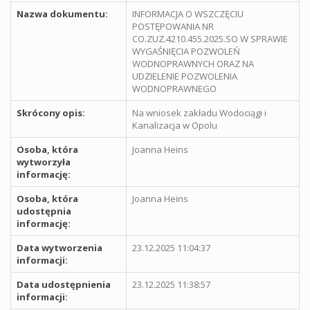
Nazwa dokumentu:
INFORMACJA O WSZCZĘCIU
POSTĘPOWANIA NR
CO.ZUZ.4210.455.2025.SO W SPRAWIE
WYGAŚNIĘCIA POZWOLEŃ
WODNOPRAWNYCH ORAZ NA
UDZIELENIE POZWOLENIA
WODNOPRAWNEGO
Skrócony opis:
Na wniosek zakładu Wodociągi i
Kanalizacja w Opolu
Osoba, która
Joanna Heins
wytworzyła
informację:
Osoba, która
Joanna Heins
udostępnia
informację:
Data wytworzenia
23.12.2025 11:04:37
informacji:
Data udostępnienia
23.12.2025 11:38:57
informacji: