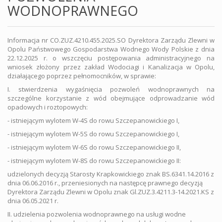
WODNOPRAWNEGO
Informacja nr CO.ZUZ.4210.455.2025.SO Dyrektora Zarządu Zlewni w
Opolu Państwowego Gospodarstwa Wodnego Wody Polskie z dnia
22.12.2025 r. o wszczęciu postępowania administracyjnego na
wniosek złożony przez zakład Wodociagi i Kanalizacja w Opolu,
działającego poprzez pełnomocników, w sprawie:
I. stwierdzenia wygaśnięcia pozwoleń wodnoprawnych na
szczególne korzystanie z wód obejmujące odprowadzanie wód
opadowych i roztopowych:
- istniejącym wylotem W-4S do rowu Szczepanowickiego I,
- istniejącym wylotem W-5S do rowu Szczepanowickiego I,
- istniejącym wylotem W-6S do rowu Szczepanowickiego II,
- istniejącym wylotem W-8S do rowu Szczepanowickiego II:
udzielonych decyzją Starosty Krapkowickiego znak BS.6341.14.2016 z
dnia 06.06.2016 r., przeniesionych na następcę prawnego decyzją
Dyrektora Zarządu Zlewni w Opolu znak Gl.ZUZ.3.4211.3-14.2021.KS z
dnia 06.05.2021 r.
II. udzielenia pozwolenia wodnoprawnego na usługi wodne