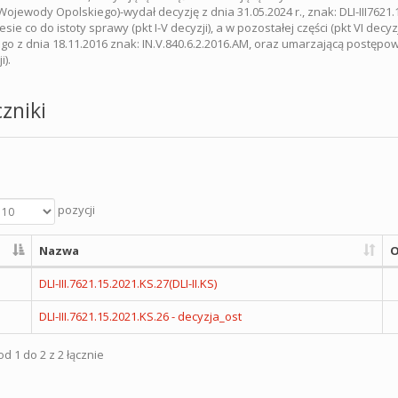
ojewody Opolskiego)-wydał decyzję z dnia 31.05.2024 r., znak: DLI-III7621.15
esie co do istoty sprawy (pkt I-V decyzji), a w pozostałej części (pkt VI de
go z dnia 18.11.2016 znak: IN.V.840.6.2.2016.AM, oraz umarzającą postęp
i).
zniki
pozycji
Nazwa
O
DLI-III.7621.15.2021.KS.27(DLI-II.KS)
DLI-III.7621.15.2021.KS.26 - decyzja_ost
d 1 do 2 z 2 łącznie