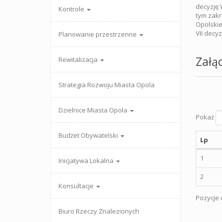
decyzję W
Kontrole
tym zakr
Opolskie
VII decyzj
Planowanie przestrzenne
Załąc
Rewitalizacja
Strategia Rozwoju Miasta Opola
Dzielnice Miasta Opola
Pokaż
Budżet Obywatelski
Lp
1
Inicjatywa Lokalna
2
Konsultacje
Pozycje o
Biuro Rzeczy Znalezionych