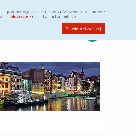
Szukaj
nia poprawnego działania serwisu. W każdej chwili możesz
ywanie
plików cookies
na Twoim komputerze.
Potwierdź i zamknij