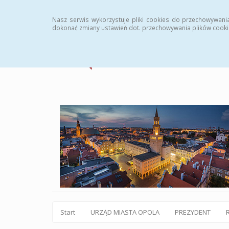
Statystyki
Instrukcja
Rejestr zmian
Archiw
Nasz serwis wykorzystuje pliki cookies do przechowywani
dokonać zmiany ustawień dot. przechowywania plików cooki
Start
URZĄD MIASTA OPOLA
PREZYDENT