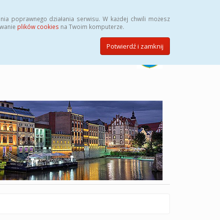
Szukaj
nia poprawnego działania serwisu. W każdej chwili możesz
ywanie
plików cookies
na Twoim komputerze.
Potwierdź i zamknij