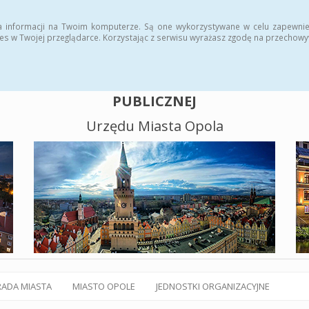
alny BIP
Polityka plików cookies
a informacji na Twoim komputerze. Są one wykorzystywane w celu zapewnie
es w Twojej przeglądarce. Korzystając z serwisu wyrażasz zgodę na przechow
BIULETYN INFORMACJI
PUBLICZNEJ
Urzędu Miasta Opola
RADA MIASTA
MIASTO OPOLE
JEDNOSTKI ORGANIZACYJNE