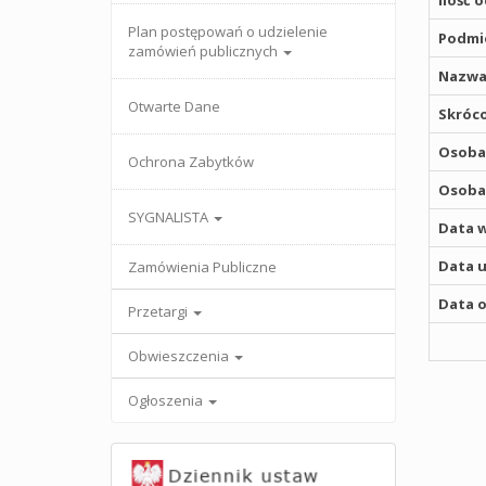
Ilość 
Plan postępowań o udzielenie
Podmio
zamówień publicznych
Nazwa
Otwarte Dane
Skróco
Osoba,
Ochrona Zabytków
Osoba,
SYGNALISTA
Data w
Data u
Zamówienia Publiczne
Data o
Przetargi
Obwieszczenia
Ogłoszenia