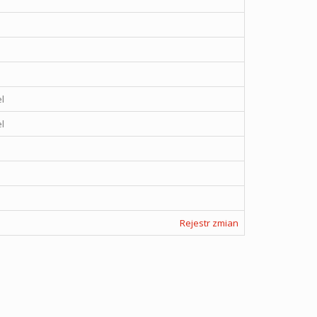
l
l
Rejestr zmian