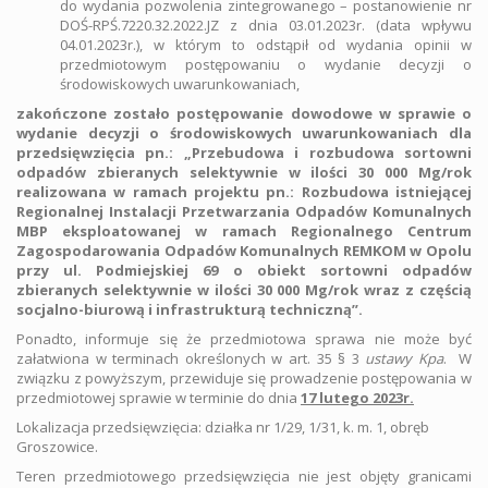
do wydania pozwolenia zintegrowanego – postanowienie nr
DOŚ-RPŚ.7220.32.2022.JZ z dnia 03.01.2023r. (data wpływu
04.01.2023r.), w którym to odstąpił od wydania opinii w
przedmiotowym postępowaniu o wydanie decyzji o
środowiskowych uwarunkowaniach,
zakończone zostało postępowanie dowodowe w sprawie o
wydanie decyzji o środowiskowych uwarunkowaniach dla
przedsięwzięcia pn.: „Przebudowa i rozbudowa sortowni
odpadów zbieranych selektywnie w ilości 30 000 Mg/rok
realizowana w ramach projektu pn.: Rozbudowa istniejącej
Regionalnej Instalacji Przetwarzania Odpadów Komunalnych
MBP eksploatowanej w ramach Regionalnego Centrum
Zagospodarowania Odpadów Komunalnych REMKOM w Opolu
przy ul. Podmiejskiej 69 o obiekt sortowni odpadów
zbieranych selektywnie w ilości 30 000 Mg/rok wraz z częścią
socjalno-biurową i infrastrukturą techniczną”.
Ponadto, informuje się że przedmiotowa sprawa nie może być
załatwiona w terminach określonych w art. 35 § 3
ustawy Kpa
. W
związku z powyższym, przewiduje się prowadzenie postępowania w
przedmiotowej sprawie w terminie do dnia
17 lutego 2023r.
Lokalizacja przedsięwzięcia: działka nr 1/29, 1/31, k. m. 1, obręb
Groszowice.
Teren przedmiotowego przedsięwzięcia nie jest objęty granicami