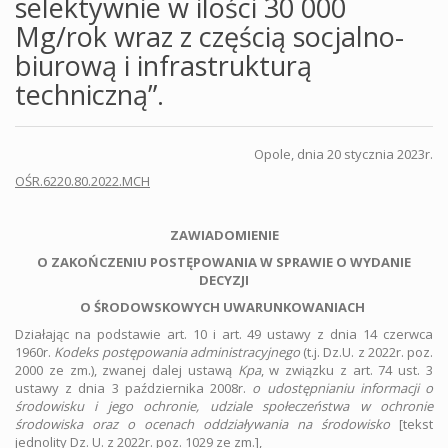
selektywnie w ilości 30 000
Mg/rok wraz z częścią socjalno-
biurową i infrastrukturą
techniczną”.
Opole, dnia 20 stycznia 2023r.
OŚR.6220.80.2022.MCH
ZAWIADOMIENIE
O ZAKOŃCZENIU POSTĘPOWANIA W SPRAWIE O WYDANIE
DECYZJI
O ŚRODOWSKOWYCH UWARUNKOWANIACH
Działając na podstawie art. 10 i art. 49 ustawy z dnia 14 czerwca
1960r.
Kodeks postępowania administracyjnego
(t.j. Dz.U. z 2022r. poz.
2000 ze zm.), zwanej dalej ustawą
Kpa
, w związku z art. 74 ust. 3
ustawy z dnia 3 października 2008r.
o udostępnianiu informacji o
środowisku i jego ochronie, udziale społeczeństwa w ochronie
środowiska oraz o ocenach oddziaływania na środowisko
[tekst
jednolity Dz. U. z 2022r. poz. 1029 ze zm.],