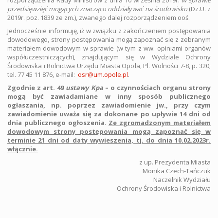
rozporządzenia Rady Ministrów z dnia 10 września 2019r.
w sprawie
przedsięwzięć mogących znacząco oddziaływać na środowisko
(Dz.U. z
2019r. poz. 1839 ze zm.), zwanego dalej rozporządzeniem ooś.
Jednocześnie informuję, iż w związku z zakończeniem postępowania
dowodowego, strony postępowania mogą zapoznać się z zebranym
materiałem dowodowym w sprawie (w tym z ww. opiniami organów
współuczestniczących), znajdującym się w Wydziale Ochrony
Środowiska i Rolnictwa Urzędu Miasta Opola, Pl. Wolności 7-8, p. 320;
tel. 77 45 11 876, e-mail:
osr@um.opole.pl
.
Zgodnie z art. 49
ustawy Kpa
– o czynnościach organu strony
mogą być zawiadamiane w inny sposób publicznego
ogłaszania, np. poprzez zawiadomienie jw., przy czym
zawiadomienie uważa się za dokonane po upływie 14 dni od
dnia publicznego ogłoszenia
.
Ze zgromadzonym materiałem
dowodowym strony postępowania mogą zapoznać się w
terminie 21 dni od daty wywieszenia, tj. do dnia 10.02.2023r.
włącznie.
z up. Prezydenta Miasta
Monika Czech-Tańczuk
Naczelnik Wydziału
Ochrony Środowiska i Rolnictwa