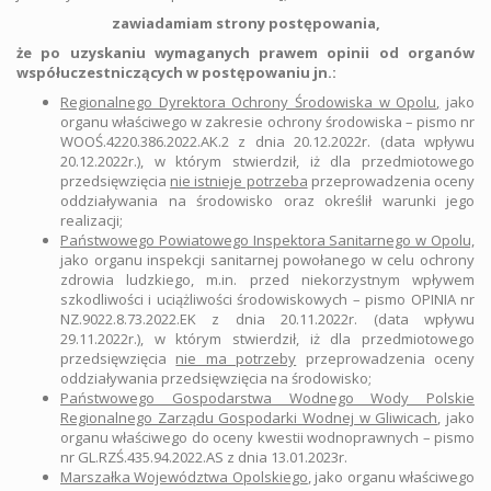
zawiadamiam strony postępowania,
że po uzyskaniu wymaganych prawem opinii od organów
współuczestniczących w postępowaniu
jn.:
Regionalnego Dyrektora Ochrony Środowiska w Opolu
,
jako
organu właściwego w zakresie ochrony środowiska – pismo nr
WOOŚ.4220.386.2022.AK.2 z dnia 20.12.2022r. (data wpływu
20.12.2022r.), w którym stwierdził, iż dla przedmiotowego
przedsięwzięcia
nie istnieje potrzeba
przeprowadzenia oceny
oddziaływania na środowisko oraz określił warunki jego
realizacji;
Państwowego Powiatowego Inspektora Sanitarnego w Opolu,
jako organu inspekcji sanitarnej powołanego w celu ochrony
zdrowia ludzkiego, m.in. przed niekorzystnym wpływem
szkodliwości i uciążliwości środowiskowych – pismo OPINIA nr
NZ.9022.8.73.2022.EK z dnia 20.11.2022r. (data wpływu
29.11.2022r.), w którym stwierdził, iż dla przedmiotowego
przedsięwzięcia
nie ma potrzeby
przeprowadzenia oceny
oddziaływania przedsięwzięcia na środowisko;
Państwowego Gospodarstwa Wodnego Wody Polskie
Regionalnego Zarządu Gospodarki Wodnej w Gliwicach
, jako
organu właściwego do oceny kwestii wodnoprawnych – pismo
nr GL.RZŚ.435.94.2022.AS z dnia 13.01.2023r.
Marszałka Województwa Opolskiego
, jako organu właściwego