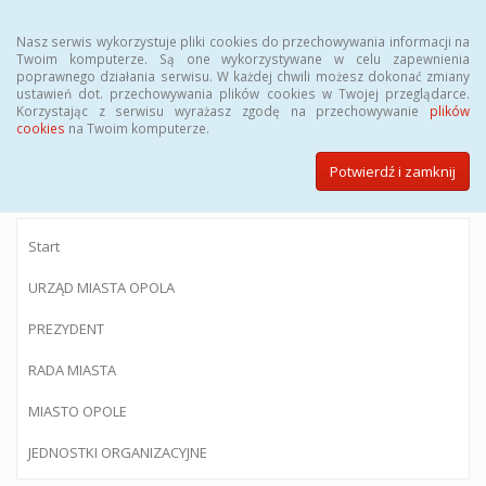
Menu
Nasz serwis wykorzystuje pliki cookies do przechowywania informacji na
Twoim komputerze. Są one wykorzystywane w celu zapewnienia
poprawnego działania serwisu. W każdej chwili możesz dokonać zmiany
ustawień dot. przechowywania plików cookies w Twojej przeglądarce.
Korzystając z serwisu wyrażasz zgodę na przechowywanie
plików
BIULETYN INFORMACJI PUBLICZNEJ
cookies
na Twoim komputerze.
Urzędu Miasta Opola
Potwierdź i zamknij
Start
URZĄD MIASTA OPOLA
PREZYDENT
RADA MIASTA
MIASTO OPOLE
JEDNOSTKI ORGANIZACYJNE