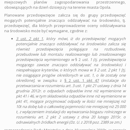
miejscowych planów zagospodarowania przestrzennego,
obowiązujących na dzień dzisiejszy na terenie miasta Opola.
Planowane przedsięwzięcie zalicza się do grupy przedsięwzięć
mogących potencjalnie znacząco oddziaływać na środowisko, tj.
przedsięwzięć, dla których przeprowadzenie oceny oddziaływania
na środowisko może być wymagane, zgodnie z:
3 ust. 2 pkt 1
, który mówi, iż do przedsięwzięć mogących
potencjalnie znacząco oddziaływać na środowisko zalicza się
również przedsięwzięcia polegające na rozbudowie,
przebudowie lub montażu realizowanego lub zrealizowanego
przedsięwzięcia wymienionego w
§ 2
ust. 1 (tj. przedsięwzięcia
mogącego zawsze znacząco oddziaływać na środowisko) i
niespełniające kryteriów, o których mowa w § 2 ust. 2 pkt 1 [tj.
nie osiągające progów określonych w ust. 1, o ile zostały one
określone],
w związku z
§ 2 ust. 1 pkt 47
(
instalacje do
przetwarzania w rozumieniu art. 3 ust. 1 pkt 21 ustawy z dnia 14
grudnia 2012r. o odpadach odpadów inne niż wymienione w
pkt 41 i 46, w tym składowiska odpadów inne niż wymienione w
pkt 41, mogące przyjmować odpady w ilości nie mniejszej niż
10t na dobę lub o całkowitej pojemności nie mniejszej niż 25 000
t, z wyłączeniem instalacji do wytwarzania biogazu rolniczego w
rozumieniu art. 2 pkt 2 ustawy z dnia 20 lutego 2015r. o
odnawialnych źródłach energii (Dz. U. z 2018 poz. 2389 ze zm.)