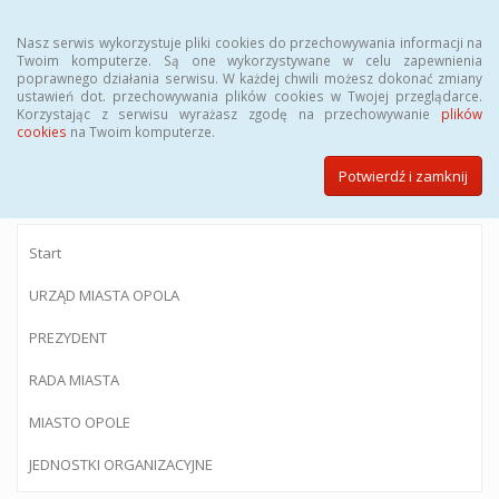
Menu
Nasz serwis wykorzystuje pliki cookies do przechowywania informacji na
Twoim komputerze. Są one wykorzystywane w celu zapewnienia
poprawnego działania serwisu. W każdej chwili możesz dokonać zmiany
ustawień dot. przechowywania plików cookies w Twojej przeglądarce.
Korzystając z serwisu wyrażasz zgodę na przechowywanie
plików
BIULETYN INFORMACJI PUBLICZNEJ
cookies
na Twoim komputerze.
Urzędu Miasta Opola
Potwierdź i zamknij
Start
URZĄD MIASTA OPOLA
PREZYDENT
RADA MIASTA
MIASTO OPOLE
JEDNOSTKI ORGANIZACYJNE