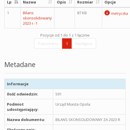
Lp
Nazwa
Opis
Rozmiar
Opcje
1
Bilans
87 KB
metryczka
skonsolidowany
2023 r.-1
Pozycje od 1 do 1 z 1 łącznie
Poprzednia
1
Następna
Metadane
Informacje
Ilość odwiedzin:
591
Podmiot
Urząd Miasta Opola
udostępniający:
Nazwa dokumentu:
BILANS SKONSOLIDOWANY ZA 2023 R
Skrócony opis: