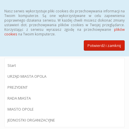
Menu
Nasz serwis wykorzystuje pliki cookies do przechowywania informacji na
Twoim komputerze. Są one wykorzystywane w celu zapewnienia
poprawnego działania serwisu. W każdej chwili możesz dokonać zmiany
ustawień dot. przechowywania plików cookies w Twojej przeglądarce.
Korzystając z serwisu wyrażasz zgodę na przechowywanie
plików
BIULETYN INFORMACJI PUBLICZNEJ
cookies
na Twoim komputerze.
Urzędu Miasta Opola
Potwierdź i zamknij
Start
URZĄD MIASTA OPOLA
PREZYDENT
RADA MIASTA
MIASTO OPOLE
JEDNOSTKI ORGANIZACYJNE