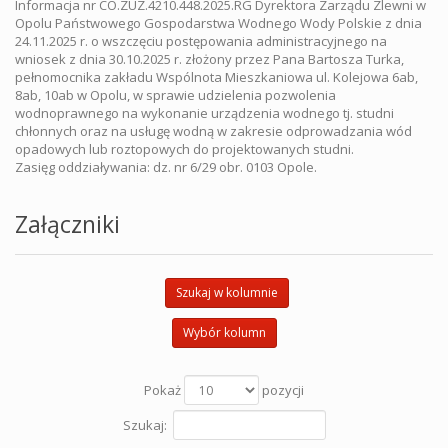
Informacja nr CO.ZUZ.4210.448.2025.RG Dyrektora Zarządu Zlewni w
Opolu Państwowego Gospodarstwa Wodnego Wody Polskie z dnia
24.11.2025 r. o wszczęciu postępowania administracyjnego na
wniosek z dnia 30.10.2025 r. złożony przez Pana Bartosza Turka,
pełnomocnika zakładu Wspólnota Mieszkaniowa ul. Kolejowa 6ab,
8ab, 10ab w Opolu, w sprawie udzielenia pozwolenia
wodnoprawnego na wykonanie urządzenia wodnego tj. studni
chłonnych oraz na usługę wodną w zakresie odprowadzania wód
opadowych lub roztopowych do projektowanych studni.
Zasięg oddziaływania: dz. nr 6/29 obr. 0103 Opole.
Załączniki
Szukaj w kolumnie
Wybór kolumn
Pokaż
pozycji
Szukaj: