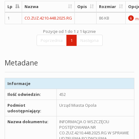
Lp
Nazwa
Opis
Rozmiar
Opcj
1
CO.ZUZ.4210.448.2025.RG
86 KB
m
Pozycje od 1 do 1 z 1 łącznie
Poprzednia
1
Następna
Metadane
Informacje
Ilość odwiedzin:
452
Podmiot
Urząd Miasta Opola
udostępniający:
Nazwa dokumentu:
INFORMACJA O WSZCZĘCIU
POSTĘPOWANIA NR
CO.ZUZ.4210.448.2025.RG W SPRAWIE
UDZIELENIA POZWOLENIA